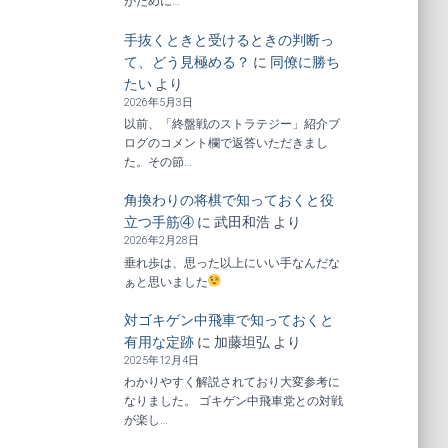
がために…
手抜くときと受けるときの判断っ
て、どう見極める？
に
同僚に勝ち
たい
より
2026年5月3日
以前、「終盤戦のストラテジー」紹介ブ
ログのコメント欄で返答いただきまし
た。その節…
角換わりの将棋で知っておくと役
立つ手筋④
に
武田和浩
より
2026年2月28日
垂れ歩は、思った以上にいい手なんだな
ぁと思いました
対ゴキゲン中飛車で知っておくと
有用な定跡
に
加藤坦弘
より
2025年12月4日
わかりやすく解説されており大変参考に
なりました。 ゴキゲン中飛車党との対戦
が楽し…