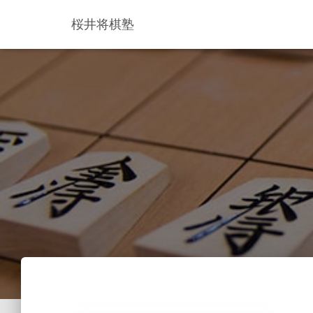
桜井将棋塾