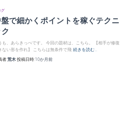
ログ
中盤で細かくポイントを稼ぐテクニ
ック
うも、あらきっぺです。 今回の題材は、こちら。 【相手が修復
きない形を作れ】 こちらは無条件で飛
続きを読む…
稿者:
荒木
投稿日時:
10か月
前