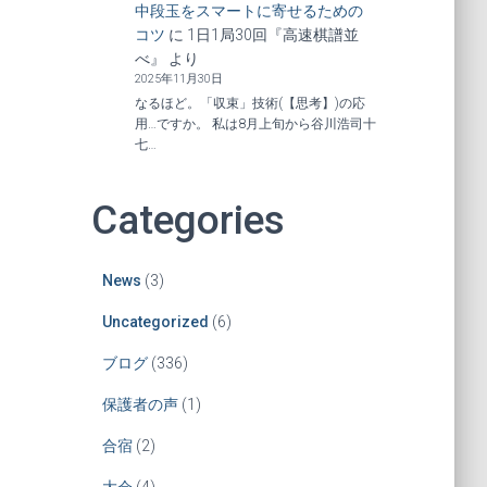
中段玉をスマートに寄せるための
コツ
に
1日1局30回『高速棋譜並
べ』
より
2025年11月30日
なるほど。「収束」技術(【思考】)の応
用…ですか。 私は8月上旬から谷川浩司十
七…
Categories
News
(3)
Uncategorized
(6)
ブログ
(336)
保護者の声
(1)
合宿
(2)
大会
(4)