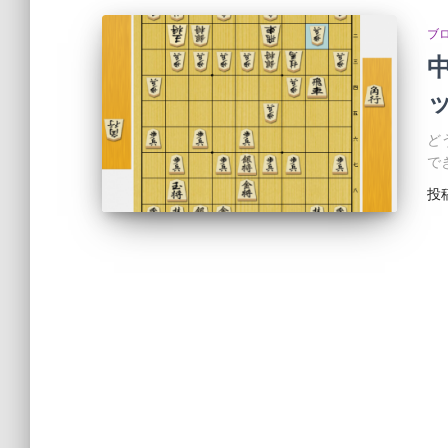
ブ
ど
で
投