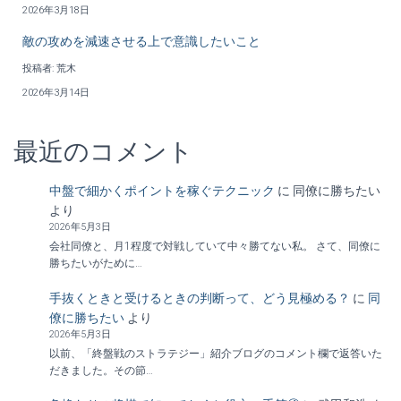
2026年3月18日
敵の攻めを減速させる上で意識したいこと
投稿者: 荒木
2026年3月14日
最近のコメント
中盤で細かくポイントを稼ぐテクニック
に
同僚に勝ちたい
より
2026年5月3日
会社同僚と、月1程度で対戦していて中々勝てない私。 さて、同僚に
勝ちたいがために…
手抜くときと受けるときの判断って、どう見極める？
に
同
僚に勝ちたい
より
2026年5月3日
以前、「終盤戦のストラテジー」紹介ブログのコメント欄で返答いた
だきました。その節…