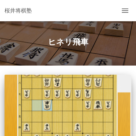
桜井将棋塾
ナ
ビ
ゲ
ー
シ
ヒネリ飛車
ョ
ン
を
切
り
替
え