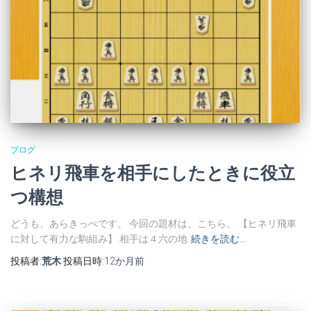
ブログ
ヒネリ飛車を相手にしたときに役立
つ構想
どうも、あらきっぺです。 今回の題材は、こちら。 【ヒネリ飛車
に対して有力な駒組み】 相手は４六の地
続きを読む…
投稿者:
荒木
投稿日時:
12か月
前