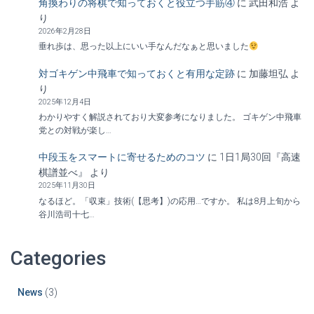
角換わりの将棋で知っておくと役立つ手筋④
に
武田和浩
よ
り
2026年2月28日
垂れ歩は、思った以上にいい手なんだなぁと思いました
対ゴキゲン中飛車で知っておくと有用な定跡
に
加藤坦弘
よ
り
2025年12月4日
わかりやすく解説されており大変参考になりました。 ゴキゲン中飛車
党との対戦が楽し…
中段玉をスマートに寄せるためのコツ
に
1日1局30回『高速
棋譜並べ』
より
2025年11月30日
なるほど。「収束」技術(【思考】)の応用…ですか。 私は8月上旬から
谷川浩司十七…
Categories
News
(3)