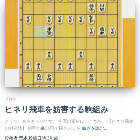
ブログ
ヒネリ飛車を妨害する駒組み
どうも、あらきっぺです。 今回の題材は、こちら。 【ヒネリ飛車
の対処法】 相手が☗36飛で揺さぶりを
続きを読む…
投稿者:
荒木
投稿日時:
3年
前