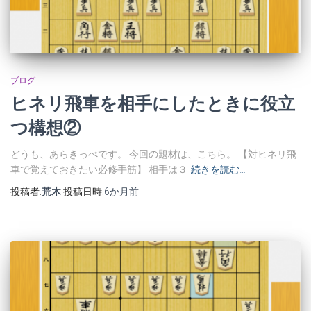
ブログ
ヒネリ飛車を相手にしたときに役立
つ構想②
どうも、あらきっぺです。 今回の題材は、こちら。 【対ヒネリ飛
車で覚えておきたい必修手筋】 相手は３
続きを読む…
投稿者:
荒木
投稿日時:
6か月
前