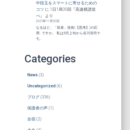
中段玉をスマートに寄せるための
コツ
に
1日1局30回『高速棋譜並
べ』
より
2025年11月30日
なるほど。「収束」技術(【思考】)の応
用…ですか。 私は8月上旬から谷川浩司十
七…
Categories
News
(3)
Uncategorized
(6)
ブログ
(336)
保護者の声
(1)
合宿
(2)
大会
(4)