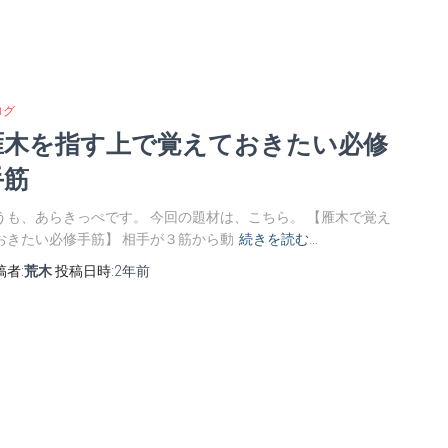
ログ
雁木を指す上で覚えておきたい必修
手筋
うも、あらきっぺです。 今回の題材は、こちら。 【雁木で覚え
おきたい必修手筋】 相手が３筋から動
続きを読む…
稿者:
荒木
投稿日時:
2年
前