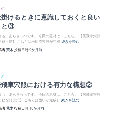
ログ
仕掛けるときに意識しておくと良い
こと③
うも、あらきっぺです。 今回の題材は、こちら。 【居飛車穴熊
必修手筋】 こちらは松尾流穴熊が完成
続きを読む…
稿者:
荒木
投稿日時:
9か月
前
ログ
居飛車穴熊における有力な構想②
うも、あらきっぺです。 今回の題材は、こちら。 【居飛車穴熊
有効な打開策】 こちらは囲いが完成し
続きを読む…
稿者:
荒木
投稿日時:
10か月
前