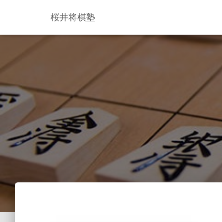
桜井将棋塾