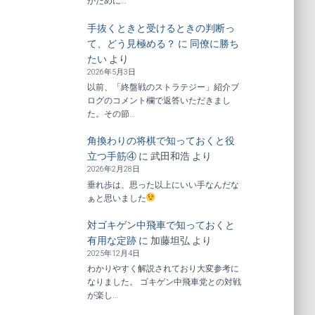
がために…
手抜くときと受けるときの判断っ
て、どう見極める？
に
同僚に勝ち
たい
より
2026年5月3日
以前、「終盤戦のストラテジー」紹介ブ
ログのコメント欄で返答いただきまし
た。その節…
角換わりの将棋で知っておくと役
立つ手筋④
に
武田和浩
より
2026年2月28日
垂れ歩は、思った以上にいい手なんだな
ぁと思いました
対ゴキゲン中飛車で知っておくと
有用な定跡
に
加藤坦弘
より
2025年12月4日
わかりやすく解説されており大変参考に
なりました。 ゴキゲン中飛車党との対戦
が楽し…