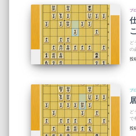
ブ
ど
の
投
ブ
ど
で
投