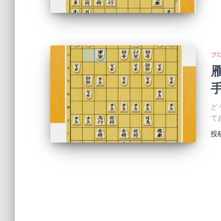
ブ
ど
て
投