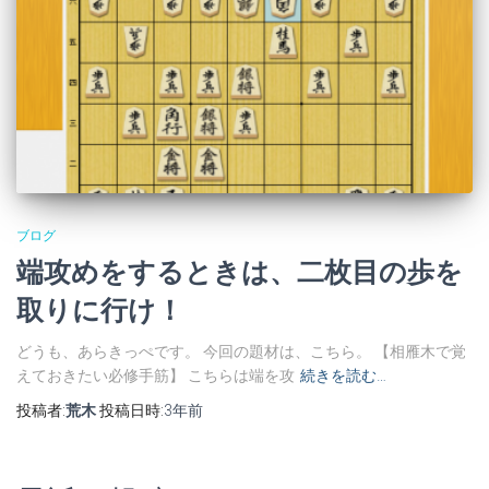
ブログ
端攻めをするときは、二枚目の歩を
取りに行け！
どうも、あらきっぺです。 今回の題材は、こちら。 【相雁木で覚
えておきたい必修手筋】 こちらは端を攻
続きを読む…
投稿者:
荒木
投稿日時:
3年
前