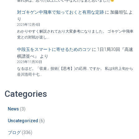
垂れ歩は、思った以上にいい手なんだなぁと思いました
対ゴキゲン中飛車で知っておくと有用な定跡
に
加藤坦弘
よ
り
2025年12月4日
わかりやすく解説されており大変参考になりました。 ゴキゲン中飛車
党との対戦が楽し…
中段玉をスマートに寄せるためのコツ
に
1日1局30回『高速
棋譜並べ』
より
2025年11月30日
なるほど。「収束」技術(【思考】)の応用…ですか。 私は8月上旬から
谷川浩司十七…
Categories
News
(3)
Uncategorized
(6)
ブログ
(336)