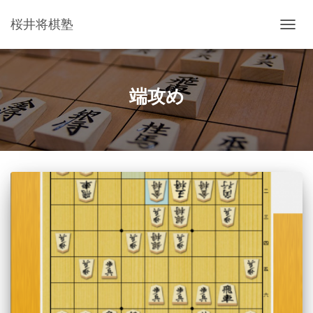
桜井将棋塾
ナ
ビ
ゲ
ー
シ
端攻め
ョ
ン
を
切
り
替
え