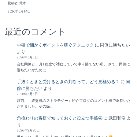
投稿者: 荒木
2026年3月14日
最近のコメント
中盤で細かくポイントを稼ぐテクニック
に
同僚に勝ちたい
より
2026年5月3日
会社同僚と、月1程度で対戦していて中々勝てない私。 さて、同僚に
勝ちたいがために…
手抜くときと受けるときの判断って、どう見極める？
に
同
僚に勝ちたい
より
2026年5月3日
以前、「終盤戦のストラテジー」紹介ブログのコメント欄で返答いた
だきました。その節…
角換わりの将棋で知っておくと役立つ手筋④
に
武田和浩
よ
り
2026年2月28日