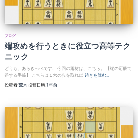
ブログ
端攻めを行うときに役立つ高等テク
ニック
どうも、あらきっぺです。 今回の題材は、こちら。 【端の応酬で
得する手筋】 こちらは１六の歩を取れば
続きを読む…
投稿者:
荒木
投稿日時:
1年
前