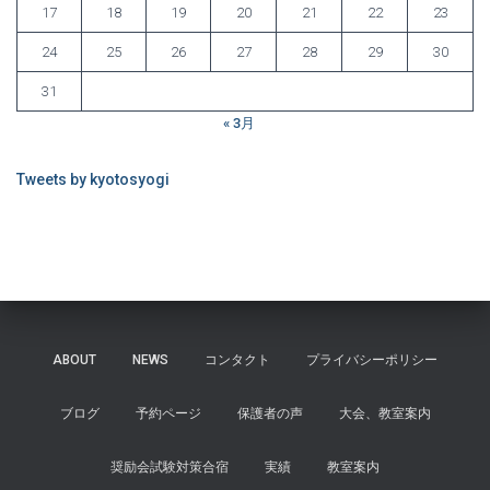
17
18
19
20
21
22
23
24
25
26
27
28
29
30
31
« 3月
Tweets by kyotosyogi
ABOUT
NEWS
コンタクト
プライバシーポリシー
ブログ
予約ページ
保護者の声
大会、教室案内
奨励会試験対策合宿
実績
教室案内