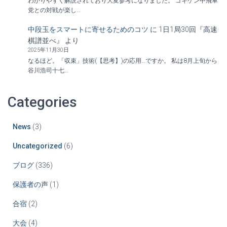
わかりやすく解説されており大変参考になりました。 ゴキゲン中飛車
党との対戦が楽し…
中段玉をスマートに寄せるためのコツ
に
1日1局30回『高速
棋譜並べ』
より
2025年11月30日
なるほど。「収束」技術(【思考】)の応用…ですか。 私は8月上旬から
谷川浩司十七…
Categories
News
(3)
Uncategorized
(6)
ブログ
(336)
保護者の声
(1)
合宿
(2)
大会
(4)