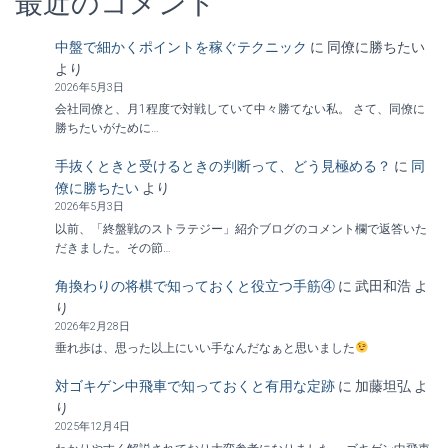
最近のコメント
中盤で細かくポイントを稼ぐテクニック
に
同僚に勝ちたい
より
2026年5月3日
会社同僚と、月1程度で対戦していて中々勝てない私。 さて、同僚に
勝ちたいがために…
手抜くときと受けるときの判断って、どう見極める？
に
同
僚に勝ちたい
より
2026年5月3日
以前、「終盤戦のストラテジー」紹介ブログのコメント欄で返答いた
だきました。その節…
角換わりの将棋で知っておくと役立つ手筋④
に
武田和浩
よ
り
2026年2月28日
垂れ歩は、思った以上にいい手なんだなぁと思いました
対ゴキゲン中飛車で知っておくと有用な定跡
に
加藤坦弘
よ
り
2025年12月4日