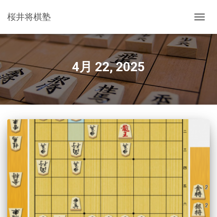
桜井将棋塾
ナ
ビ
ゲ
ー
シ
4月 22, 2025
ョ
ン
を
切
り
替
え