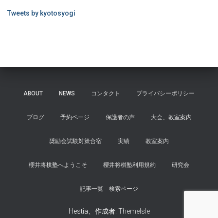
Tweets by kyotosyogi
ABOUT
NEWS
コンタクト
プライバシーポリシー
ブログ
予約ページ
保護者の声
大会、教室案内
奨励会試験対策合宿
実績
教室案内
櫻井将棋塾へようこそ
櫻井将棋塾利用規約
研究会
記事一覧 検索ページ
Hestia、作成者:
ThemeIsle