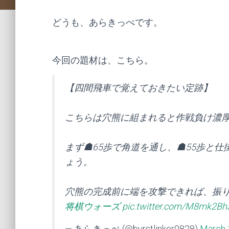
どうも、あらきっぺです。
今回の題材は、こちら。
【四間飛車で覚えておきたい定跡】
こちらは穴熊に組まれると作戦負け濃
まず☗65歩で角道を通し、☗55歩と
ょう。
穴熊の完成前に端を攻撃できれば、振
将棋ウォーズ
pic.twitter.com/M8mk2Bh
— あらきっぺ (@burstlinker0828)
March 