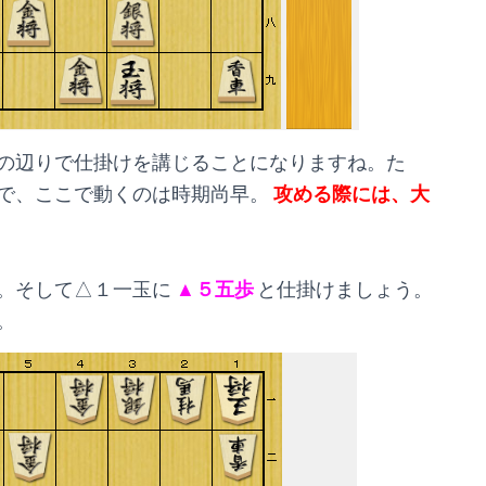
の辺りで仕掛けを講じることになりますね。た
で、ここで動くのは時期尚早。
攻める際には、大
。そして△１一玉に
▲５五歩
と仕掛けましょう。
。