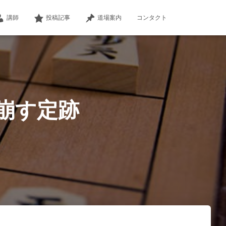
講師
投稿記事
道場案内
コンタクト
崩す定跡