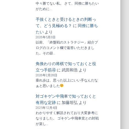
中々勝てない私。 さて、同僚に勝ちたい
がために…
手抜くときと受けるときの判断っ
て、どう見極める？
に
同僚に勝ち
たい
より
2026年5月3日
以前、「終盤戦のストラテジー」紹介ブ
ログのコメント欄で返答いただきまし
た。その節…
角換わりの将棋で知っておくと役
立つ手筋④
に
武田和浩
より
2026年2月28日
垂れ歩は、思った以上にいい手なんだな
ぁと思いました
対ゴキゲン中飛車で知っておくと
有用な定跡
に
加藤坦弘
より
2025年12月4日
わかりやすく解説されており大変参考に
なりました。 ゴキゲン中飛車党との対戦
が楽し…