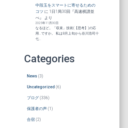
中段玉をスマートに寄せるための
コツ
に
1日1局30回『高速棋譜並
べ』
より
2025年11月30日
なるほど。「収束」技術(【思考】)の応
用…ですか。 私は8月上旬から谷川浩司十
七…
Categories
News
(3)
Uncategorized
(6)
ブログ
(336)
保護者の声
(1)
合宿
(2)