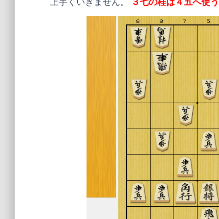
上手くいきません。
３七の桂は４五へ使う