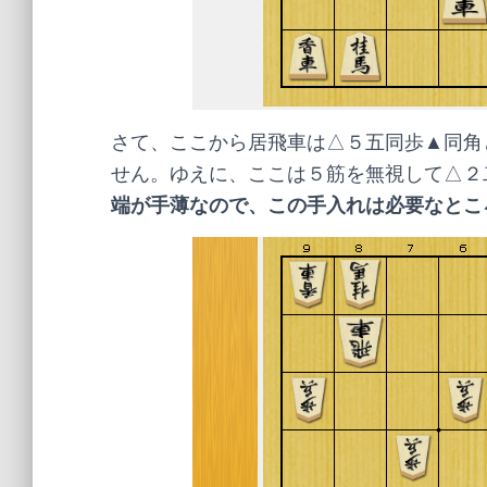
さて、ここから居飛車は△５五同歩▲同角
せん。ゆえに、ここは５筋を無視して△２
端が手薄なので、この手入れは必要なとこ