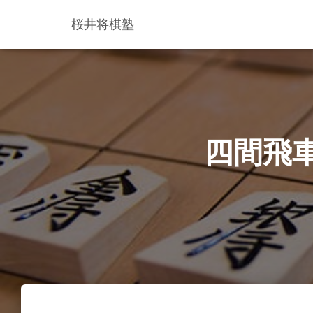
桜井将棋塾
四間飛