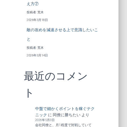
え方⑦
投稿者: 荒木
2026年3月18日
敵の攻めを減速させる上で意識したいこ
と
投稿者: 荒木
2026年3月14日
最近のコメン
ト
中盤で細かくポイントを稼ぐテク
ニック
に
同僚に勝ちたい
より
2026年5月3日
会社同僚と、月1程度で対戦していて