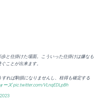
5歩と仕掛けた場面。こういった仕掛けは嫌なも
凌ぐことが出来ます。
こうすれば駒損になりませんし、桂得も確定する
ォーズ
pic.twitter.com/VLnqEDLpBh
, 2023