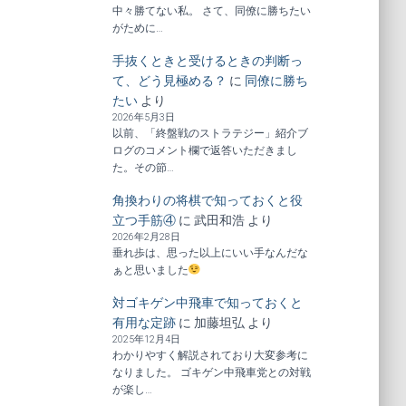
中々勝てない私。 さて、同僚に勝ちたい
がために…
手抜くときと受けるときの判断っ
て、どう見極める？
に
同僚に勝ち
たい
より
2026年5月3日
以前、「終盤戦のストラテジー」紹介ブ
ログのコメント欄で返答いただきまし
た。その節…
角換わりの将棋で知っておくと役
立つ手筋④
に
武田和浩
より
2026年2月28日
垂れ歩は、思った以上にいい手なんだな
ぁと思いました
対ゴキゲン中飛車で知っておくと
有用な定跡
に
加藤坦弘
より
2025年12月4日
わかりやすく解説されており大変参考に
なりました。 ゴキゲン中飛車党との対戦
が楽し…