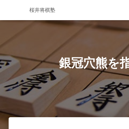
桜井将棋塾
銀冠穴熊を