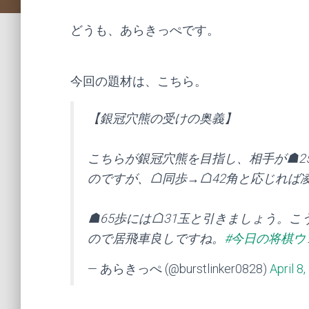
どうも、あらきっぺです。
今回の題材は、こちら。
【銀冠穴熊の受けの奥義】
こちらが銀冠穴熊を目指し、相手が☗2
のですが、☖同歩→☖42角と応じれば
☗65歩には☖31玉と引きましょう。
ので居飛車良しですね。
#今日の将棋ウ
— あらきっぺ (@burstlinker0828)
April 8