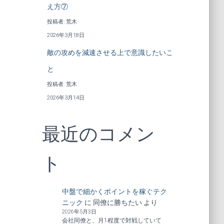
え方⑦
投稿者: 荒木
2026年3月18日
敵の攻めを減速させる上で意識したいこ
と
投稿者: 荒木
2026年3月14日
最近のコメン
ト
中盤で細かくポイントを稼ぐテク
ニック
に
同僚に勝ちたい
より
2026年5月3日
会社同僚と、月1程度で対戦していて