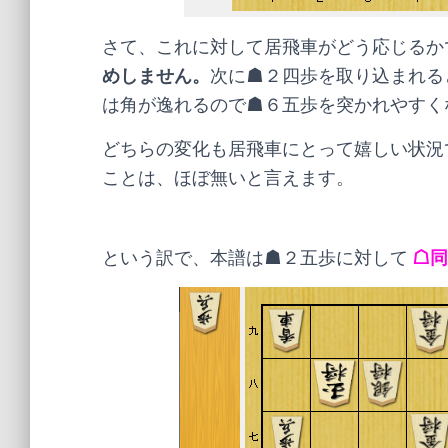
さて、これに対して居飛車がどう応じるか
めしません。
次に☗２四歩を取り込まれる
は角が逸れるので☗６五歩を突かれやすく
どちらの変化も居飛車にとって嬉しい状況
ことは、ほぼ無いと言えます。
という訳で、本譜は☗２五歩に対して
☖同