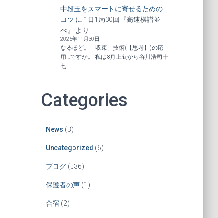
中段玉をスマートに寄せるための
コツ
に
1日1局30回『高速棋譜並
べ』
より
2025年11月30日
なるほど。「収束」技術(【思考】)の応
用…ですか。 私は8月上旬から谷川浩司十
七…
Categories
News
(3)
Uncategorized
(6)
ブログ
(336)
保護者の声
(1)
合宿
(2)