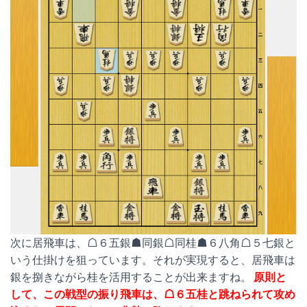
次に居飛車は、☖６五銀☗同銀☖同桂☗６八角☖５七銀と
いう仕掛けを狙っています。それが実現すると、居飛車は
銀を捌きながら桂を活用することが出来ますね。
原則と
して、この戦型の振り飛車は、☖６五桂と跳ねられて攻め