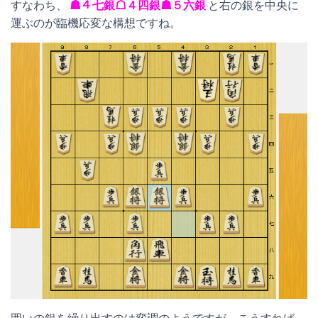
すなわち、
☗４七銀☖４四銀☗５六銀
と右の銀を中央に
運ぶのが臨機応変な構想ですね。