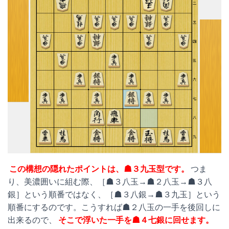
この構想の隠れたポイントは、☗３九玉型です。
つま
り、美濃囲いに組む際、［☗３八玉→☗２八玉→☗３八
銀］という順番ではなく、［☗３八銀→☗３九玉］という
順番にするのです。こうすれば☗２八玉の一手を後回しに
出来るので、
そこで浮いた一手を☗４七銀に回せます。