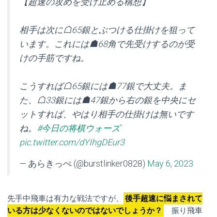
【超速の攻めを受け止める構想】
相手は次に☖65銀とぶつける仕掛けを狙って
います。これには☗68角で先受けするのが受
けの手筋ですね。
こうすれば☖65銀には☗77銀で大丈夫。ま
た、☖33銀には☗47銀から右の銀を中央にセ
ットすれば、やはり相手の仕掛けは無いです
ね。
#今日の将棋ウォーズ
pic.twitter.com/dYIhgDEur3
— あらきっぺ (@burstlinker0828)
May 6, 2023
先手中飛車は有力な戦法ですが、
後手超速に悩まされて
いる方は少なくないのではないでしょうか？
振り飛車