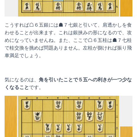
こうすれば☖６五銀には☗７七銀と引いて、肩透かしを食
わせることが出来ます。これは銀挟みの形になるので、攻
めになっていませんね。また、ここで☖６五桂は☗７七桂
で桂交換を挑めば問題ありません。左桂が捌ければ振り飛
車満足でしょう。
気になるのは、
角を引いたことで５五への利きが一つ少な
くなること
です。