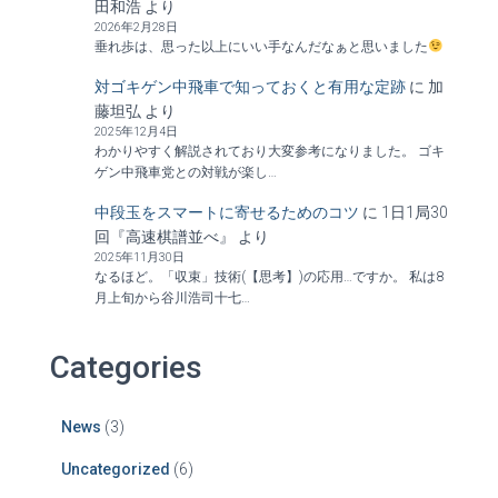
田和浩
より
2026年2月28日
垂れ歩は、思った以上にいい手なんだなぁと思いました
対ゴキゲン中飛車で知っておくと有用な定跡
に
加
藤坦弘
より
2025年12月4日
わかりやすく解説されており大変参考になりました。 ゴキ
ゲン中飛車党との対戦が楽し…
中段玉をスマートに寄せるためのコツ
に
1日1局30
回『高速棋譜並べ』
より
2025年11月30日
なるほど。「収束」技術(【思考】)の応用…ですか。 私は8
月上旬から谷川浩司十七…
Categories
News
(3)
Uncategorized
(6)