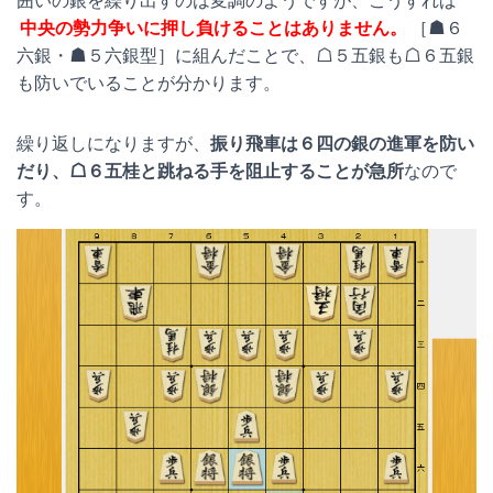
囲いの銀を繰り出すのは変調のようですが、こうすれば
中央の勢力争いに押し負けることはありません。
［☗６
六銀・☗５六銀型］に組んだことで、☖５五銀も☖６五銀
も防いでいることが分かります。
繰り返しになりますが、
振り飛車は６四の銀の進軍を防い
だり、☖６五桂と跳ねる手を阻止することが急所
なので
す。