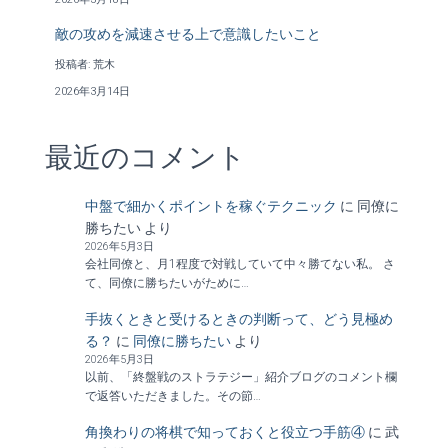
敵の攻めを減速させる上で意識したいこと
投稿者: 荒木
2026年3月14日
最近のコメント
中盤で細かくポイントを稼ぐテクニック
に
同僚に
勝ちたい
より
2026年5月3日
会社同僚と、月1程度で対戦していて中々勝てない私。 さ
て、同僚に勝ちたいがために…
手抜くときと受けるときの判断って、どう見極め
る？
に
同僚に勝ちたい
より
2026年5月3日
以前、「終盤戦のストラテジー」紹介ブログのコメント欄
で返答いただきました。その節…
角換わりの将棋で知っておくと役立つ手筋④
に
武