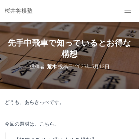
桜井将棋塾
ナ
ビ
ゲ
ー
シ
先手中飛車で知っているとお得な
ョ
ン
構想
を
切
投稿者:
荒木
投稿日:
2023年5月12日
り
替
え
どうも、あらきっぺです。
今回の題材は、こちら。