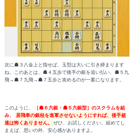
次に☗３八金上と指せば、玉型は大いに引き締まります
ね。このあとは、☗４五歩で後手の銀を追い払い、☗５九
飛→☗７九飛→☗７五歩と攻めるのが一案になります。
このように、
［☗６六銀・☗５六銀型］のスクラムを組
み、
居飛車の銀桂を進軍させないようにすれば、後手超
速は怖くありません。
ぜひ、お試しください。組めてし
まえば、思いの外、安心感がありますよ。