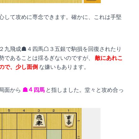
心して攻めに専念できます。確かに、これは手堅
２九飛成☗４四馬☖３五銀で駒損を回復されたり
勢であることは揺るぎないのですが、
敵にあれこ
ので、少し面倒
な嫌いもあります。
局面から
☗４四馬
と指しました。堂々と攻め合っ