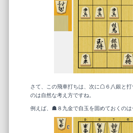
さて、この飛車打ちは、次に☖６八銀と打
のは自然な考え方ですね。
例えば、☗８九金で自玉を固めておくのは