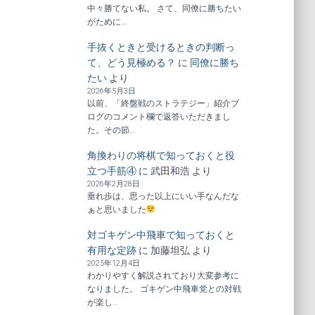
中々勝てない私。 さて、同僚に勝ちたい
がために…
手抜くときと受けるときの判断っ
て、どう見極める？
に
同僚に勝ち
たい
より
2026年5月3日
以前、「終盤戦のストラテジー」紹介ブ
ログのコメント欄で返答いただきまし
た。その節…
角換わりの将棋で知っておくと役
立つ手筋④
に
武田和浩
より
2026年2月28日
垂れ歩は、思った以上にいい手なんだな
ぁと思いました
対ゴキゲン中飛車で知っておくと
有用な定跡
に
加藤坦弘
より
2025年12月4日
わかりやすく解説されており大変参考に
なりました。 ゴキゲン中飛車党との対戦
が楽し…