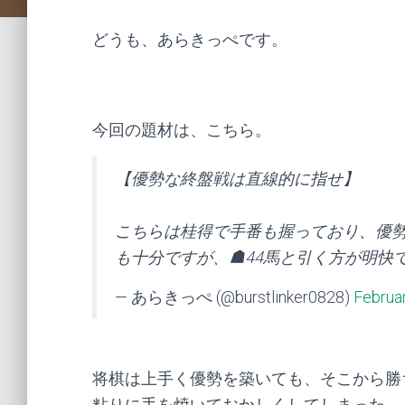
どうも、あらきっぺです。
今回の題材は、こちら。
【優勢な終盤戦は直線的に指せ】
こちらは桂得で手番も握っており、優
も十分ですが、☗44馬と引く方が明快
— あらきっぺ (@burstlinker0828)
Februar
将棋は上手く優勢を築いても、そこから勝
粘りに手を焼いておかしくしてしまった、