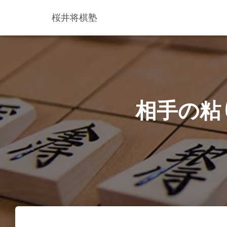
桜井将棋塾
相手の粘