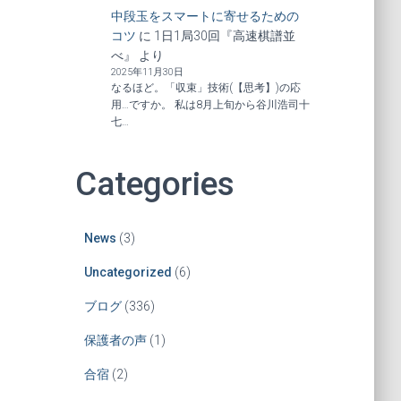
中段玉をスマートに寄せるための
コツ
に
1日1局30回『高速棋譜並
べ』
より
2025年11月30日
なるほど。「収束」技術(【思考】)の応
用…ですか。 私は8月上旬から谷川浩司十
七…
Categories
News
(3)
Uncategorized
(6)
ブログ
(336)
保護者の声
(1)
合宿
(2)