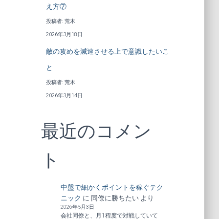
え方⑦
投稿者: 荒木
2026年3月18日
敵の攻めを減速させる上で意識したいこ
と
投稿者: 荒木
2026年3月14日
最近のコメン
ト
中盤で細かくポイントを稼ぐテク
ニック
に
同僚に勝ちたい
より
2026年5月3日
会社同僚と、月1程度で対戦していて