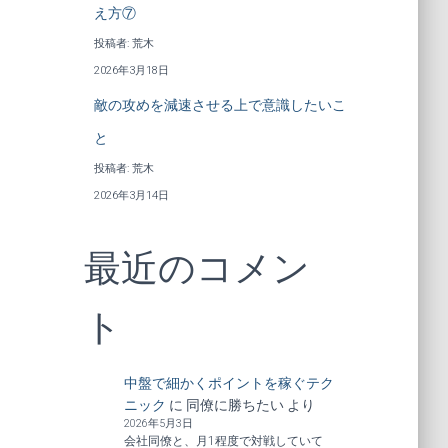
え方⑦
投稿者: 荒木
2026年3月18日
敵の攻めを減速させる上で意識したいこ
と
投稿者: 荒木
2026年3月14日
最近のコメン
ト
中盤で細かくポイントを稼ぐテク
ニック
に
同僚に勝ちたい
より
2026年5月3日
会社同僚と、月1程度で対戦していて