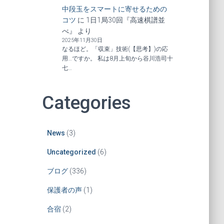
中段玉をスマートに寄せるための
コツ
に
1日1局30回『高速棋譜並
べ』
より
2025年11月30日
なるほど。「収束」技術(【思考】)の応
用…ですか。 私は8月上旬から谷川浩司十
七…
Categories
News
(3)
Uncategorized
(6)
ブログ
(336)
保護者の声
(1)
合宿
(2)