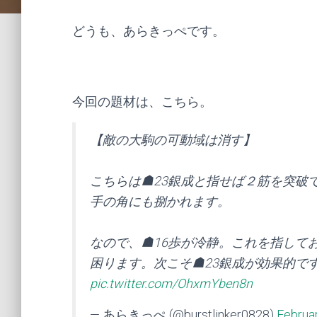
どうも、あらきっぺです。
今回の題材は、こちら。
【敵の大駒の可動域は消す】
こちらは☗23銀成と指せば２筋を突破
手の角にも捌かれます。
なので、☗16歩が冷静。これを指して
困ります。次こそ☗23銀成が効果的で
pic.twitter.com/OhxmYben8n
— あらきっぺ (@burstlinker0828)
Februa