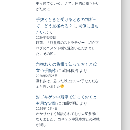
中々勝てない私。 さて、同僚に勝ちたい
がために…
手抜くときと受けるときの判断っ
て、どう見極める？
に
同僚に勝ち
たい
より
2026年5月3日
以前、「終盤戦のストラテジー」紹介ブ
ログのコメント欄で返答いただきまし
た。その節…
角換わりの将棋で知っておくと役
立つ手筋④
に
武田和浩
より
2026年2月28日
垂れ歩は、思った以上にいい手なんだな
ぁと思いました
対ゴキゲン中飛車で知っておくと
有用な定跡
に
加藤坦弘
より
2025年12月4日
わかりやすく解説されており大変参考に
なりました。 ゴキゲン中飛車党との対戦
が楽し…