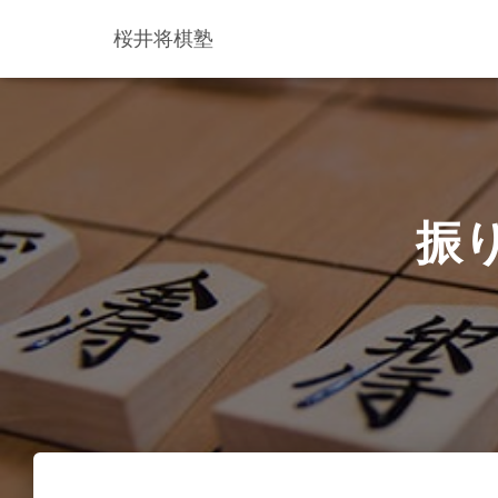
桜井将棋塾
振