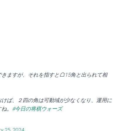
できますが、それを指すと☖15角と出られて相
おけば、２四の角は可動域が少なくなり、運用に
すね。
#今日の将棋ウォーズ
ry 25, 2024