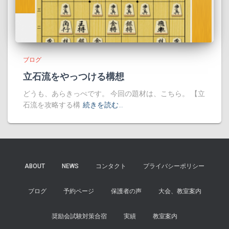
ブログ
立石流をやっつける構想
どうも、あらきっぺです。 今回の題材は、こちら。 【立
石流を攻略する構
続きを読む…
ABOUT
NEWS
コンタクト
プライバシーポリシー
ブログ
予約ページ
保護者の声
大会、教室案内
奨励会試験対策合宿
実績
教室案内