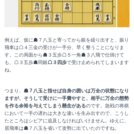
例えば、仮に☗７八玉と寄ってから銀を繰り出すと、振り
飛車は☖４三金の受けが一手分、早く整うことになりま
す。この局面から☗３五歩☖５一角☗３八飛で仕掛けて
も、☖３五歩☗同銀
☖３四歩
で受け止められてしまいます
ね。
つまり、
☗７八玉と指せば自身の囲いは万全の状態になり
ますが、そうして受けに一手費やすと、相手に万全の態勢
を作る余裕を与えてしまう懸念がある
のです。急戦の将棋
において一手の遅れは大きな違いを生み出すので、こうし
たところはシビアに追及しなければいけません。ゆえに、
居飛車は☗７八玉を省いて攻勢に出ていたのですね。