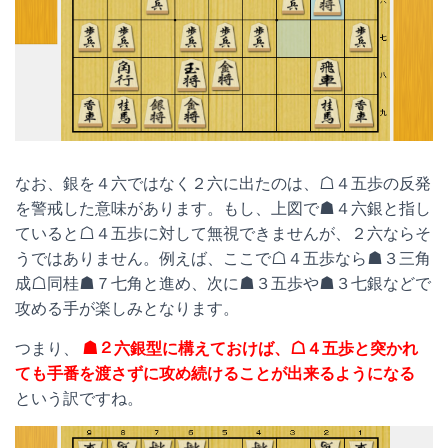
なお、銀を４六ではなく２六に出たのは、☖４五歩の反発
を警戒した意味があります。もし、上図で☗４六銀と指し
ていると☖４五歩に対して無視できませんが、２六ならそ
うではありません。例えば、ここで☖４五歩なら☗３三角
成☖同桂☗７七角と進め、次に☗３五歩や☗３七銀などで
攻める手が楽しみとなります。
つまり、
☗２六銀型に構えておけば、☖４五歩と突かれ
ても手番を渡さずに攻め続けることが出来るようになる
という訳ですね。