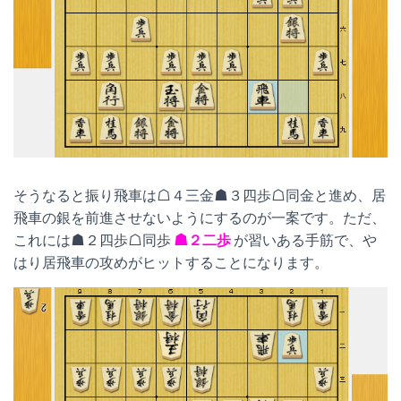
そうなると振り飛車は☖４三金☗３四歩☖同金と進め、居
飛車の銀を前進させないようにするのが一案です。ただ、
これには☗２四歩☖同歩
☗２二歩
が習いある手筋で、や
はり居飛車の攻めがヒットすることになります。