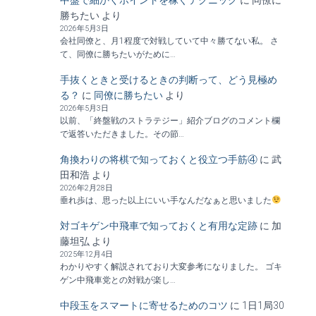
中盤で細かくポイントを稼ぐテクニック
に
同僚に
勝ちたい
より
2026年5月3日
会社同僚と、月1程度で対戦していて中々勝てない私。 さ
て、同僚に勝ちたいがために…
手抜くときと受けるときの判断って、どう見極め
る？
に
同僚に勝ちたい
より
2026年5月3日
以前、「終盤戦のストラテジー」紹介ブログのコメント欄
で返答いただきました。その節…
角換わりの将棋で知っておくと役立つ手筋④
に
武
田和浩
より
2026年2月28日
垂れ歩は、思った以上にいい手なんだなぁと思いました
対ゴキゲン中飛車で知っておくと有用な定跡
に
加
藤坦弘
より
2025年12月4日
わかりやすく解説されており大変参考になりました。 ゴキ
ゲン中飛車党との対戦が楽し…
中段玉をスマートに寄せるためのコツ
に
1日1局30