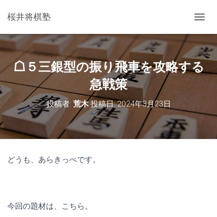
桜井将棋塾
ナ
ビ
ゲ
ー
シ
☖５三銀型の振り飛車を攻略する
ョ
ン
急戦策
を
切
投稿者:
荒木
投稿日:
2024年3月23日
り
替
え
どうも、あらきっぺです。
今回の題材は、こちら。