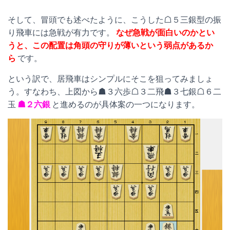
そして、冒頭でも述べたように、こうした☖５三銀型の振
り飛車には急戦が有力です。
なぜ急戦が面白いのかとい
うと、この配置は角頭の守りが薄いという弱点があるか
ら
です。
という訳で、居飛車はシンプルにそこを狙ってみましょ
う。すなわち、上図から☗３六歩☖３二飛☗３七銀☖６二
玉
☗２六銀
と進めるのが具体案の一つになります。