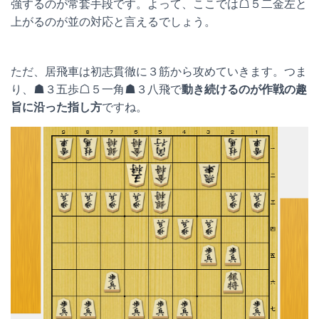
強するのが常套手段です。よって、ここでは☖５二金左と
上がるのが並の対応と言えるでしょう。
ただ、居飛車は初志貫徹に３筋から攻めていきます。つま
り、☗３五歩☖５一角☗３八飛で
動き続けるのが作戦の趣
旨に沿った指し方
ですね。