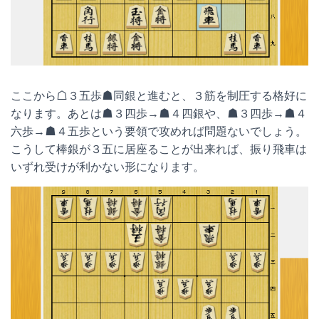
ここから☖３五歩☗同銀と進むと、３筋を制圧する格好に
なります。あとは☗３四歩→☗４四銀や、☗３四歩→☗４
六歩→☗４五歩という要領で攻めれば問題ないでしょう。
こうして棒銀が３五に居座ることが出来れば、振り飛車は
いずれ受けが利かない形になります。