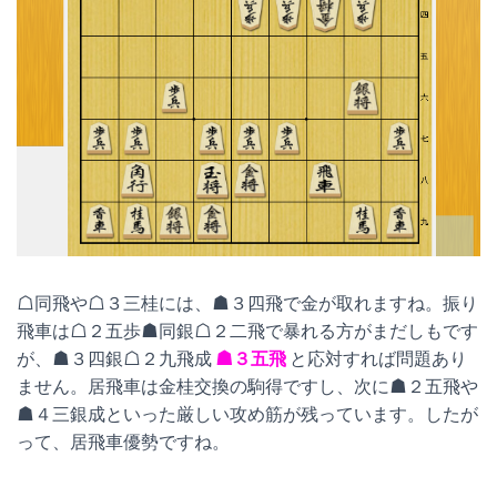
☖同飛や☖３三桂には、☗３四飛で金が取れますね。振り
飛車は☖２五歩☗同銀☖２二飛で暴れる方がまだしもです
が、☗３四銀☖２九飛成
☗３五飛
と応対すれば問題あり
ません。居飛車は金桂交換の駒得ですし、次に☗２五飛や
☗４三銀成といった厳しい攻め筋が残っています。したが
って、居飛車優勢ですね。