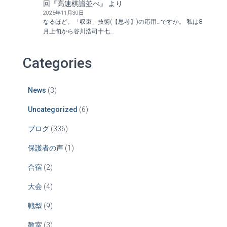
回『高速棋譜並べ』
より
2025年11月30日
なるほど。「収束」技術(【思考】)の応用…ですか。 私は8
月上旬から谷川浩司十七…
Categories
News
(3)
Uncategorized
(6)
ブログ
(336)
保護者の声
(1)
合宿
(2)
大会
(4)
戦型
(9)
教室
(3)