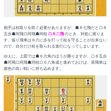
相手は桂取りを防ぐ必要がありますが、☗８七飛だと☖８
五歩☗同飛☖同飛☗同桂
☖８二飛
のとき、対処に困りま
す。振り飛車は８六に歩を打って桂を守ることが出来ない
ので、自分だけ桂を取られる進行になってしまいます。
ゆえに、上図では☗６六角のほうが勝りますが、☖８五歩
☗同飛☖同飛☗同桂☖６八角成と進めておけば、居飛車は
旗色の良い戦いに持ち込めます。