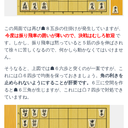
この局面では再び☗８五歩の仕掛けが発生していますが、
今度は振り飛車の囲いが薄いので、決戦はむしろ歓迎
で
す。しかし、振り飛車は黙っていると５筋の歩を伸ばされ
て徐々に苦しくなるので、何かしら動かなくてはいけませ
ん。
そうなると、上図では☗６六歩と突くのが一案ですが、こ
れには☖６四歩で均衡を保っておきましょう。
角の利きを
止められないようにすることが肝要です。
６三に空間を作
ると☗６三角が生じますが、これには☖７四歩で対処でき
ていますね。