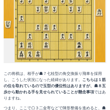
この将棋は、相手が☗７七桂型の角交換振り飛車を採用
し、こうした状況になった経緯があります。
こちらは１筋
の位を取れているので玉型の優位性はありますが、☗８五
歩から動かれる手を見せられていることが懸念事項
ではあ
りますね。
つまり、ここで☖３二金寄などで陣形整備を進めると、☗