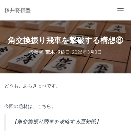
桜井将棋塾
ナ
ビ
ゲ
ー
シ
角交換振り飛車を撃破する構想⑥
ョ
ン
投稿者:
荒木
投稿日:
2026年3月3日
を
切
り
替
え
どうも、あらきっぺです。
今回の題材は、こちら。
【角交換振り飛車を攻略する豆知識】