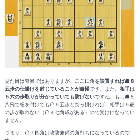
見た目は奇異ではありますが、
ここに角を設置すれば☗８
五歩の仕掛けを封じていることが自慢
です。また、
相手は
５六の歩取りが分かっていても防げない
ですね。もし☗５
八飛で紐を付けても☖５五歩と突っ掛ければ、相手は５筋
の歩が取れない（☖４七角成がある）ので受けになってい
ません。
つまり、☖７四角は攻防兼備の角打ちになっているので