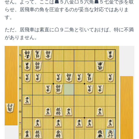
せん。よって、ここは☗５八金☖５六角☗５七金で歩を取
らせ、居飛車の角を圧迫するのが妥当な対応ではありま
す。
ただ、居飛車は素直に☖９二角と引いておけば、特に不満
がありません。