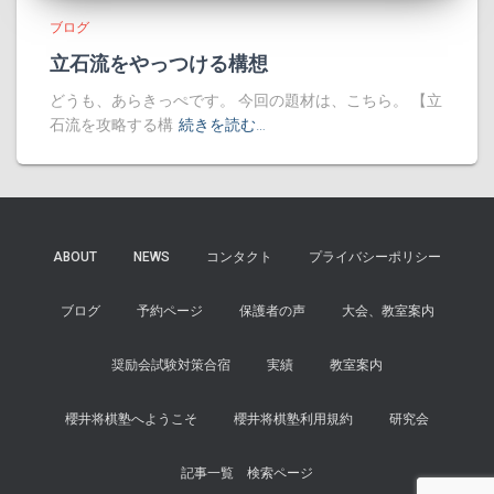
ブログ
立石流をやっつける構想
どうも、あらきっぺです。 今回の題材は、こちら。 【立
石流を攻略する構
続きを読む…
ABOUT
NEWS
コンタクト
プライバシーポリシー
ブログ
予約ページ
保護者の声
大会、教室案内
奨励会試験対策合宿
実績
教室案内
櫻井将棋塾へようこそ
櫻井将棋塾利用規約
研究会
記事一覧 検索ページ