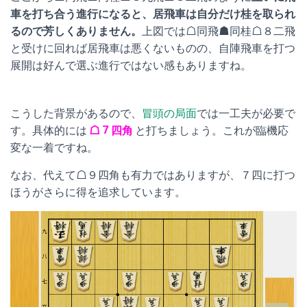
車を打ち合う進行になると、居飛車は自分だけ桂を取られ
るので芳しくありません。
上図では☖同飛☗同桂☖８二飛
と受けに回れば居飛車は悪くないものの、自陣飛車を打つ
展開は好んで選ぶ進行ではない感もありますね。
こうした背景があるので、
冒頭の局面
では一工夫が必要で
す。具体的には
☖７四角
と打ちましょう。これが臨機応
変な一着ですね。
なお、代えて☖９四角も有力ではありますが、７四に打つ
ほうがさらに得を追求しています。