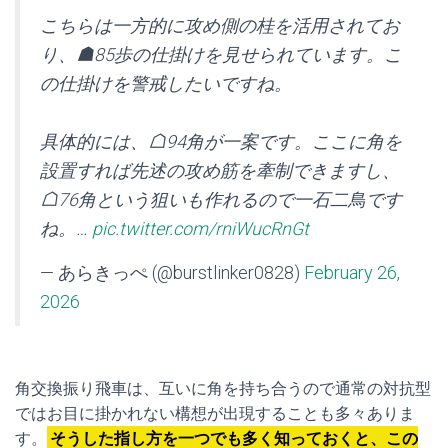
こちらは一方的に攻め側の桂を活用されてお
り、☗85歩の仕掛けを見せられています。こ
の仕掛けを警戒したいですね。
具体的には、☖94角が一案です。ここに角を
設置すれば先述の攻め筋を牽制できますし、
☖76角という狙いも作れるので一石二鳥です
ね。…
pic.twitter.com/rniWucRnGt
— あらきっぺ (@burstlinker0828)
February 26,
2026
角交換振り飛車は、互いに角を持ち合うので通常の対抗型
ではお目に掛かれない構想が出現することも多々ありま
す。
そうした指し方を一つでも多く知っておくと、この