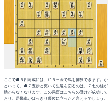
ここで☗５四角成には、☖５三金で馬を捕獲できます。か
といって、☗７五歩と突いて生還を図るのは、７七の桂が
助からなくなります。この局面はこちらの受けが成功して
おり、居飛車がはっきり優位に立ったと言えるでしょう。