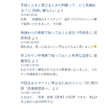
手抜くときと受けるときの判断って、どう見極め
る？
に
同僚に勝ちたい
より
2026年5月3日
以前、「終盤戦のストラテジー」紹介ブログのコメント欄
で返答いただきました。その節…
角換わりの将棋で知っておくと役立つ手筋④
に
武
田和浩
より
2026年2月28日
垂れ歩は、思った以上にいい手なんだなぁと思いました
対ゴキゲン中飛車で知っておくと有用な定跡
に
加
藤坦弘
より
2025年12月4日
わかりやすく解説されており大変参考になりました。 ゴキ
ゲン中飛車党との対戦が楽し…
中段玉をスマートに寄せるためのコツ
に
1日1局30
回『高速棋譜並べ』
より
2025年11月30日
なるほど。「収束」技術(【思考】)の応用…ですか。 私は8
月上旬から谷川浩司十七…