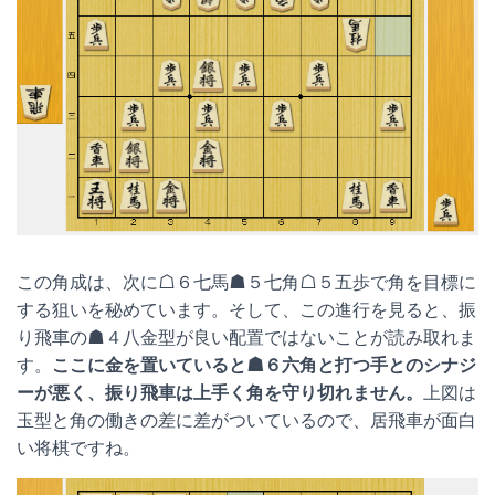
この角成は、次に☖６七馬☗５七角☖５五歩で角を目標に
する狙いを秘めています。そして、この進行を見ると、振
り飛車の☗４八金型が良い配置ではないことが読み取れま
す。
ここに金を置いていると☗６六角と打つ手とのシナジ
ーが悪く、振り飛車は上手く角を守り切れません。
上図は
玉型と角の働きの差に差がついているので、居飛車が面白
い将棋ですね。