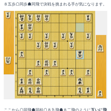
８五歩☖同歩☗同飛で決戦を挑まれる手が気になります。
ここから☖同飛☗同桂☖８九飛☗８二飛のように
互いに飛