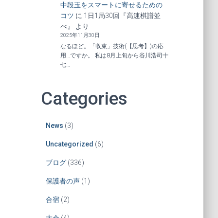
中段玉をスマートに寄せるための
コツ
に
1日1局30回『高速棋譜並
べ』
より
2025年11月30日
なるほど。「収束」技術(【思考】)の応
用…ですか。 私は8月上旬から谷川浩司十
七…
Categories
News
(3)
Uncategorized
(6)
ブログ
(336)
保護者の声
(1)
合宿
(2)
大会
(4)