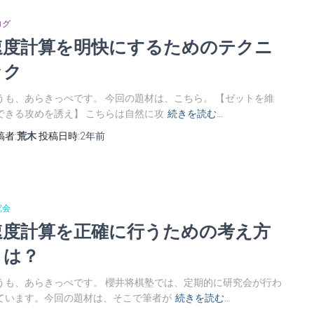
ログ
速度計算を明快にするためのテクニ
ック
うも、あらきっぺです。 今回の題材は、こちら。 【ゼットを維
できる攻めを誘え】 こちらは自然に攻
続きを読む…
稿者:
荒木
投稿日時:
2年
前
究会
速度計算を正確に行うための考え方
とは？
うも、あらきっぺです。 櫻井将棋塾では、定期的に研究会が行わ
ています。今回の題材は、そこで筆者が
続きを読む…