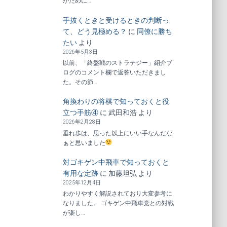
がために…
手抜くときと受けるときの判断っ
て、どう見極める？
に
同僚に勝ち
たい
より
2026年5月3日
以前、「終盤戦のストラテジー」紹介ブ
ログのコメント欄で返答いただきまし
た。その節…
角換わりの将棋で知っておくと役
立つ手筋④
に
武田和浩
より
2026年2月28日
垂れ歩は、思った以上にいい手なんだな
ぁと思いました
対ゴキゲン中飛車で知っておくと
有用な定跡
に
加藤坦弘
より
2025年12月4日
わかりやすく解説されており大変参考に
なりました。 ゴキゲン中飛車党との対戦
が楽し…