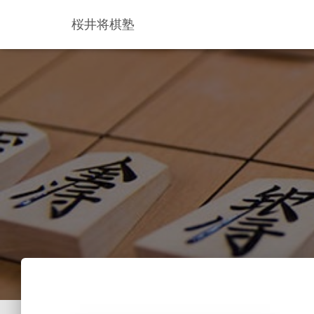
桜井将棋塾