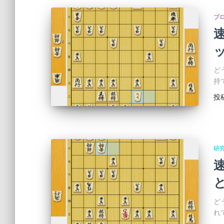
ブ
ど
持
投
研
ど
れ