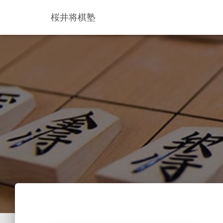
桜井将棋塾