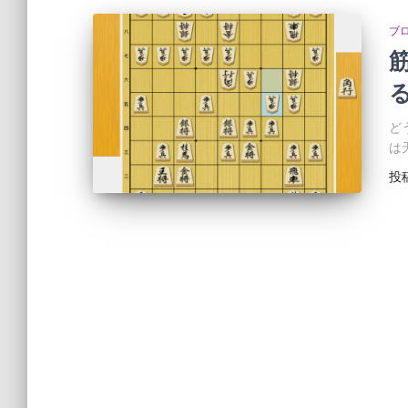
ブ
ど
は
投