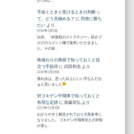
がために…
手抜くときと受けるときの判断っ
て、どう見極める？
に
同僚に勝ち
たい
より
2026年5月3日
以前、「終盤戦のストラテジー」紹介ブ
ログのコメント欄で返答いただきまし
た。その節…
角換わりの将棋で知っておくと役
立つ手筋④
に
武田和浩
より
2026年2月28日
垂れ歩は、思った以上にいい手なんだな
ぁと思いました
対ゴキゲン中飛車で知っておくと
有用な定跡
に
加藤坦弘
より
2025年12月4日
わかりやすく解説されており大変参考に
なりました。 ゴキゲン中飛車党との対戦
が楽し…