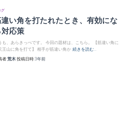
ログ
筋違い角を打たれたとき、有効にな
る対応策
うも、あらきっぺです。 今回の題材は、こちら。 【筋違い角に
天王山に角を打て】 相手が筋違い角か
続きを読む…
稿者:
荒木
投稿日時:
3年
前