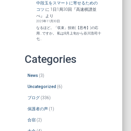
中段玉をスマートに寄せるための
コツ
に
1日1局30回『高速棋譜並
べ』
より
2025年11月30日
なるほど。「収束」技術(【思考】)の応
用…ですか。 私は8月上旬から谷川浩司十
七…
Categories
News
(3)
Uncategorized
(6)
ブログ
(336)
保護者の声
(1)
合宿
(2)
大会
(4)