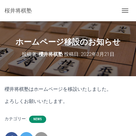
桜井将棋塾
ナ
ビ
ゲ
ー
シ
ホームページ移設のお知らせ
ョ
ン
投稿者:
櫻井将棋塾
投稿日:
2022年3月21日
を
切
り
替
え
櫻井将棋塾はホームページを移設いたしました。
よろしくお願いいたします。
カテゴリー:
NEWS