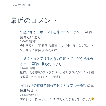
2026年3月14日
最近のコメント
中盤で細かくポイントを稼ぐテクニック
に
同僚に
勝ちたい
より
2026年5月3日
会社同僚と、月1程度で対戦していて中々勝てない私。 さ
て、同僚に勝ちたいがために…
手抜くときと受けるときの判断って、どう見極め
る？
に
同僚に勝ちたい
より
2026年5月3日
以前、「終盤戦のストラテジー」紹介ブログのコメント欄
で返答いただきました。その節…
角換わりの将棋で知っておくと役立つ手筋④
に
武
田和浩
より
2026年2月28日
垂れ歩は、思った以上にいい手なんだなぁと思いました