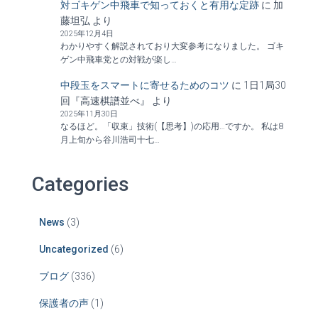
対ゴキゲン中飛車で知っておくと有用な定跡
に
加
藤坦弘
より
2025年12月4日
わかりやすく解説されており大変参考になりました。 ゴキ
ゲン中飛車党との対戦が楽し…
中段玉をスマートに寄せるためのコツ
に
1日1局30
回『高速棋譜並べ』
より
2025年11月30日
なるほど。「収束」技術(【思考】)の応用…ですか。 私は8
月上旬から谷川浩司十七…
Categories
News
(3)
Uncategorized
(6)
ブログ
(336)
保護者の声
(1)