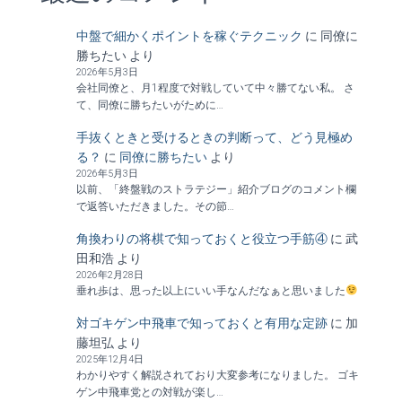
中盤で細かくポイントを稼ぐテクニック
に
同僚に
勝ちたい
より
2026年5月3日
会社同僚と、月1程度で対戦していて中々勝てない私。 さ
て、同僚に勝ちたいがために…
手抜くときと受けるときの判断って、どう見極め
る？
に
同僚に勝ちたい
より
2026年5月3日
以前、「終盤戦のストラテジー」紹介ブログのコメント欄
で返答いただきました。その節…
角換わりの将棋で知っておくと役立つ手筋④
に
武
田和浩
より
2026年2月28日
垂れ歩は、思った以上にいい手なんだなぁと思いました
対ゴキゲン中飛車で知っておくと有用な定跡
に
加
藤坦弘
より
2025年12月4日
わかりやすく解説されており大変参考になりました。 ゴキ
ゲン中飛車党との対戦が楽し…