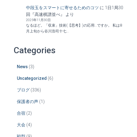
中段玉をスマートに寄せるためのコツ
に
1日1局30
回『高速棋譜並べ』
より
2025年11月30日
なるほど。「収束」技術(【思考】)の応用…ですか。 私は8
月上旬から谷川浩司十七…
Categories
News
(3)
Uncategorized
(6)
ブログ
(336)
保護者の声
(1)
合宿
(2)
大会
(4)
戦型
(9)