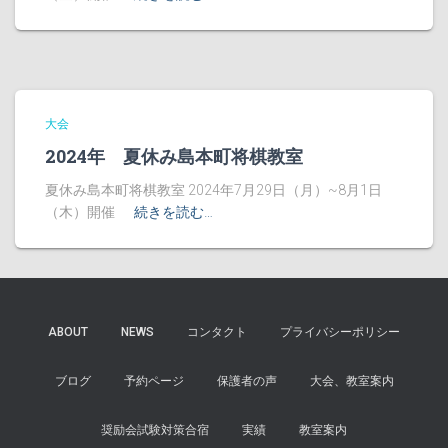
大会
2024年 夏休み島本町将棋教室
夏休み島本町将棋教室 2024年7月29日（月）~8月1日
（木）開催
続きを読む…
ABOUT
NEWS
コンタクト
プライバシーポリシー
ブログ
予約ページ
保護者の声
大会、教室案内
奨励会試験対策合宿
実績
教室案内