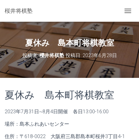
桜井将棋塾
ナ
ビ
ゲ
ー
シ
夏休み 島本町将棋教室
ョ
ン
投稿者:
櫻井将棋塾
投稿日:
2023年6月28日
を
切
り
替
え
夏休み 島本町将棋教室
2023年7月31日~8月4日開催 各日13:00-16:00
場所：島本ふれあいセンター
住所：〒618-0022 大阪府三島郡島本町桜井3丁目4-1