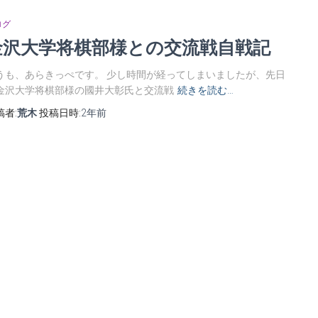
ログ
金沢大学将棋部様との交流戦自戦記
うも、あらきっぺです。 少し時間が経ってしまいましたが、先日
金沢大学将棋部様の國井大彰氏と交流戦
続きを読む…
稿者:
荒木
投稿日時:
2年
前