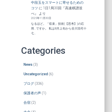
中段玉をスマートに寄せるための
コツ
に
1日1局30回『高速棋譜並
べ』
より
2025年11月30日
なるほど。「収束」技術(【思考】)の応
用…ですか。 私は8月上旬から谷川浩司十
七…
Categories
News
(3)
Uncategorized
(6)
ブログ
(336)
保護者の声
(1)
合宿
(2)
大会
(4)