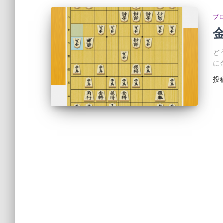
ブ
ど
に
投