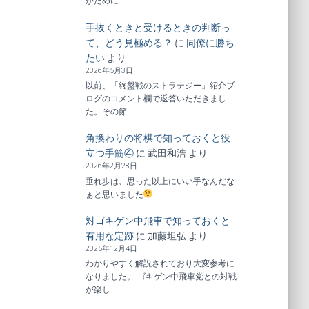
がために…
手抜くときと受けるときの判断っ
て、どう見極める？
に
同僚に勝ち
たい
より
2026年5月3日
以前、「終盤戦のストラテジー」紹介ブ
ログのコメント欄で返答いただきまし
た。その節…
角換わりの将棋で知っておくと役
立つ手筋④
に
武田和浩
より
2026年2月28日
垂れ歩は、思った以上にいい手なんだな
ぁと思いました
対ゴキゲン中飛車で知っておくと
有用な定跡
に
加藤坦弘
より
2025年12月4日
わかりやすく解説されており大変参考に
なりました。 ゴキゲン中飛車党との対戦
が楽し…