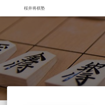
桜井将棋塾