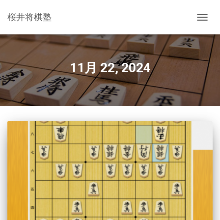
桜井将棋塾
ナ
ビ
ゲ
ー
シ
11月 22, 2024
ョ
ン
を
切
り
替
え