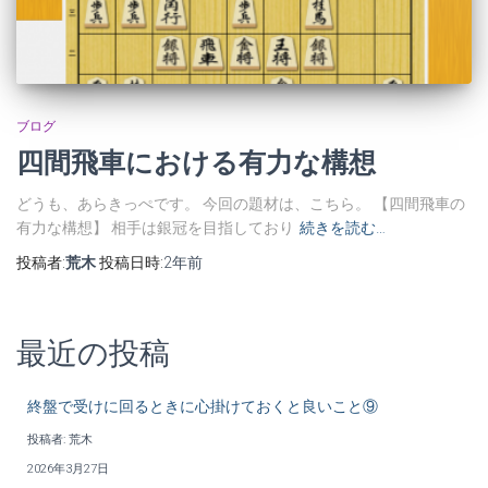
ブログ
四間飛車における有力な構想
どうも、あらきっぺです。 今回の題材は、こちら。 【四間飛車の
有力な構想】 相手は銀冠を目指しており
続きを読む…
投稿者:
荒木
投稿日時:
2年
前
最近の投稿
終盤で受けに回るときに心掛けておくと良いこと⑨
投稿者: 荒木
2026年3月27日