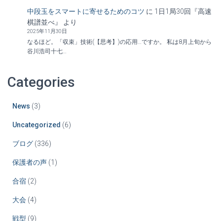
中段玉をスマートに寄せるためのコツ
に
1日1局30回『高速
棋譜並べ』
より
2025年11月30日
なるほど。「収束」技術(【思考】)の応用…ですか。 私は8月上旬から
谷川浩司十七…
Categories
News
(3)
Uncategorized
(6)
ブログ
(336)
保護者の声
(1)
合宿
(2)
大会
(4)
戦型
(9)