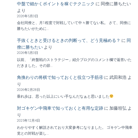
中盤で細かくポイントを稼ぐテクニック
に
同僚に勝ちたい
より
2026年5月3日
会社同僚と、月1程度で対戦していて中々勝てない私。 さて、同僚に
勝ちたいがために…
手抜くときと受けるときの判断って、どう見極める？
に
同
僚に勝ちたい
より
2026年5月3日
以前、「終盤戦のストラテジー」紹介ブログのコメント欄で返答いた
だきました。その節…
角換わりの将棋で知っておくと役立つ手筋④
に
武田和浩
よ
り
2026年2月28日
垂れ歩は、思った以上にいい手なんだなぁと思いました
対ゴキゲン中飛車で知っておくと有用な定跡
に
加藤坦弘
よ
り
2025年12月4日
わかりやすく解説されており大変参考になりました。 ゴキゲン中飛車
党との対戦が楽し…