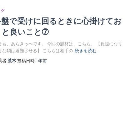
ログ
終盤で受けに回るときに心掛けてお
くと良いこと➆
うも、あらきっぺです。 今回の題材は、こちら。 【負担になり
うな駒は避難させる】 こちらは相手の
続きを読む…
稿者:
荒木
投稿日時:
1年
前