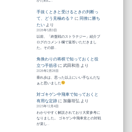
がために…
手抜くときと受けるときの判断っ
て、どう見極める？
に
同僚に勝ち
たい
より
2026年5月3日
以前、「終盤戦のストラテジー」紹介ブ
ログのコメント欄で返答いただきまし
た。その節…
角換わりの将棋で知っておくと役
立つ手筋④
に
武田和浩
より
2026年2月28日
垂れ歩は、思った以上にいい手なんだな
ぁと思いました
対ゴキゲン中飛車で知っておくと
有用な定跡
に
加藤坦弘
より
2025年12月4日
わかりやすく解説されており大変参考に
なりました。 ゴキゲン中飛車党との対戦
が楽し…