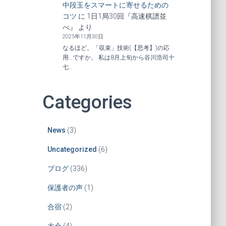
中段玉をスマートに寄せるための
コツ
に
1日1局30回『高速棋譜並
べ』
より
2025年11月30日
なるほど。「収束」技術(【思考】)の応
用…ですか。 私は8月上旬から谷川浩司十
七…
Categories
News
(3)
Uncategorized
(6)
ブログ
(336)
保護者の声
(1)
合宿
(2)
大会
(4)