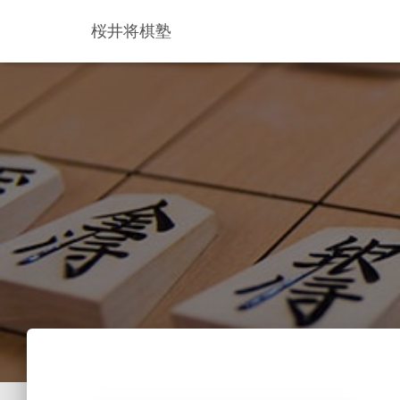
桜井将棋塾