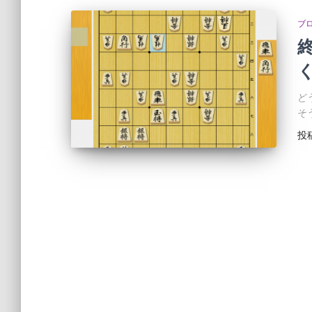
ブ
ど
そ
投