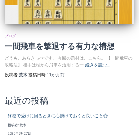
ブログ
一間飛車を撃退する有力な構想
どうも、あらきっぺです。 今回の題材は、こちら。 【一間飛車の
攻略法】 相手は端から飛車を活用する一
続きを読む…
投稿者:
荒木
投稿日時:
11か月
前
最近の投稿
終盤で受けに回るときに心掛けておくと良いこと⑨
投稿者: 荒木
2026年3月27日