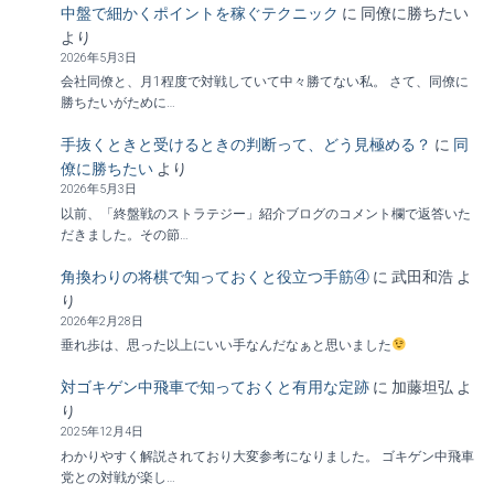
中盤で細かくポイントを稼ぐテクニック
に
同僚に勝ちたい
より
2026年5月3日
会社同僚と、月1程度で対戦していて中々勝てない私。 さて、同僚に
勝ちたいがために…
手抜くときと受けるときの判断って、どう見極める？
に
同
僚に勝ちたい
より
2026年5月3日
以前、「終盤戦のストラテジー」紹介ブログのコメント欄で返答いた
だきました。その節…
角換わりの将棋で知っておくと役立つ手筋④
に
武田和浩
よ
り
2026年2月28日
垂れ歩は、思った以上にいい手なんだなぁと思いました
対ゴキゲン中飛車で知っておくと有用な定跡
に
加藤坦弘
よ
り
2025年12月4日
わかりやすく解説されており大変参考になりました。 ゴキゲン中飛車
党との対戦が楽し…