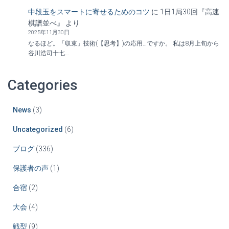
中段玉をスマートに寄せるためのコツ
に
1日1局30回『高速
棋譜並べ』
より
2025年11月30日
なるほど。「収束」技術(【思考】)の応用…ですか。 私は8月上旬から
谷川浩司十七…
Categories
News
(3)
Uncategorized
(6)
ブログ
(336)
保護者の声
(1)
合宿
(2)
大会
(4)
戦型
(9)