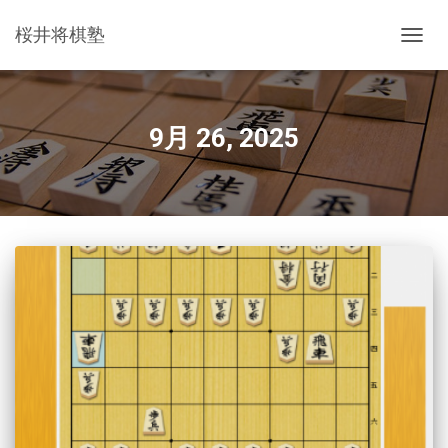
桜井将棋塾
ナ
ビ
ゲ
ー
シ
9月 26, 2025
ョ
ン
を
切
り
替
え