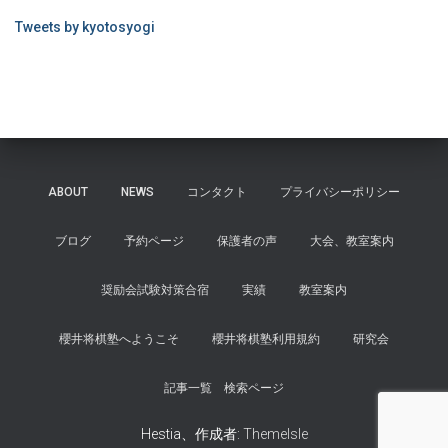
Tweets by kyotosyogi
ABOUT
NEWS
コンタクト
プライバシーポリシー
ブログ
予約ページ
保護者の声
大会、教室案内
奨励会試験対策合宿
実績
教室案内
櫻井将棋塾へようこそ
櫻井将棋塾利用規約
研究会
記事一覧 検索ページ
Hestia、作成者:
ThemeIsle