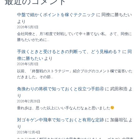
最近のコメント
中盤で細かくポイントを稼ぐテクニック
に
同僚に勝ちたい
より
2026年5月3日
会社同僚と、月1程度で対戦していて中々勝てない私。 さて、同僚に
勝ちたいがために…
手抜くときと受けるときの判断って、どう見極める？
に
同
僚に勝ちたい
より
2026年5月3日
以前、「終盤戦のストラテジー」紹介ブログのコメント欄で返答いた
だきました。その節…
角換わりの将棋で知っておくと役立つ手筋④
に
武田和浩
よ
り
2026年2月28日
垂れ歩は、思った以上にいい手なんだなぁと思いました
対ゴキゲン中飛車で知っておくと有用な定跡
に
加藤坦弘
よ
り
2025年12月4日