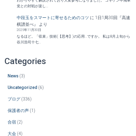
わかりやすく解説されており大変参考になりました。 ゴキゲン中飛車
党との対戦が楽し…
中段玉をスマートに寄せるためのコツ
に
1日1局30回『高速
棋譜並べ』
より
2025年11月30日
なるほど。「収束」技術(【思考】)の応用…ですか。 私は8月上旬から
谷川浩司十七…
Categories
News
(3)
Uncategorized
(6)
ブログ
(336)
保護者の声
(1)
合宿
(2)
大会
(4)