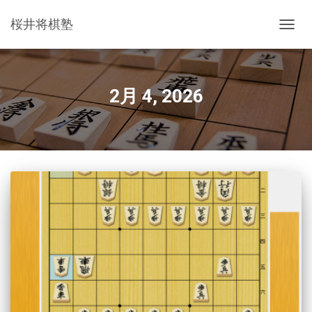
桜井将棋塾
ナ
ビ
ゲ
ー
シ
2月 4, 2026
ョ
ン
を
切
り
替
え