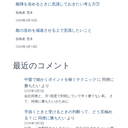
敵陣を攻めるときに意識しておきたい考え方⑦
投稿者: 荒木
2026年3月18日
敵の攻めを減速させる上で意識したいこと
投稿者: 荒木
2026年3月14日
最近のコメント
中盤で細かくポイントを稼ぐテクニック
に
同僚に
勝ちたい
より
2026年5月3日
会社同僚と、月1程度で対戦していて中々勝てない私。 さ
て、同僚に勝ちたいがために…
手抜くときと受けるときの判断って、どう見極め
る？
に
同僚に勝ちたい
より
2026年5月3日