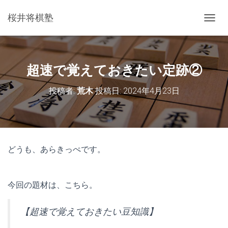
桜井将棋塾
ナ
ビ
ゲ
ー
シ
超速で覚えておきたい定跡②
ョ
ン
投稿者:
荒木
投稿日:
2024年4月23日
を
切
り
替
え
どうも、あらきっぺです。
今回の題材は、こちら。
【超速で覚えておきたい豆知識】