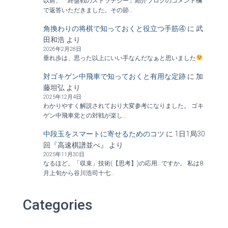
以前、「終盤戦のストラテジー」紹介ブログのコメント欄
で返答いただきました。その節…
角換わりの将棋で知っておくと役立つ手筋④
に
武
田和浩
より
2026年2月28日
垂れ歩は、思った以上にいい手なんだなぁと思いました
対ゴキゲン中飛車で知っておくと有用な定跡
に
加
藤坦弘
より
2025年12月4日
わかりやすく解説されており大変参考になりました。 ゴキ
ゲン中飛車党との対戦が楽し…
中段玉をスマートに寄せるためのコツ
に
1日1局30
回『高速棋譜並べ』
より
2025年11月30日
なるほど。「収束」技術(【思考】)の応用…ですか。 私は8
月上旬から谷川浩司十七…
Categories