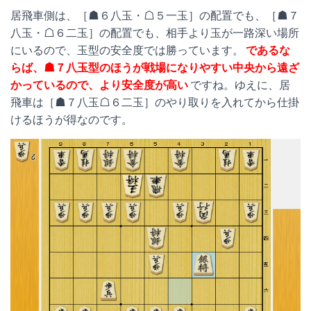
居飛車側は、［☗６八玉・☖５一玉］の配置でも、［☗７
八玉・☖６二玉］の配置でも、相手より玉が一路深い場所
にいるので、玉型の安全度では勝っています。
であるな
らば、☗７八玉型のほうが戦場になりやすい中央から遠ざ
かっているので、より安全度が高い
ですね。ゆえに、居
飛車は［☗７八玉☖６二玉］のやり取りを入れてから仕掛
けるほうが得なのです。