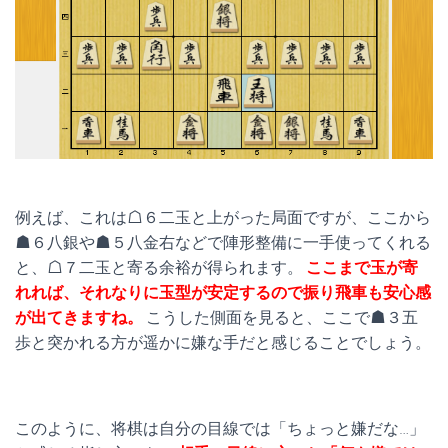
例えば、これは☖６二玉と上がった局面ですが、ここから
☗６八銀や☗５八金右などで陣形整備に一手使ってくれる
と、☖７二玉と寄る余裕が得られます。
ここまで玉が寄
れれば、それなりに玉型が安定するので振り飛車も安心感
が出てきますね。
こうした側面を見ると、ここで☗３五
歩と突かれる方が遥かに嫌な手だと感じることでしょう。
このように、将棋は自分の目線では「ちょっと嫌だな…」