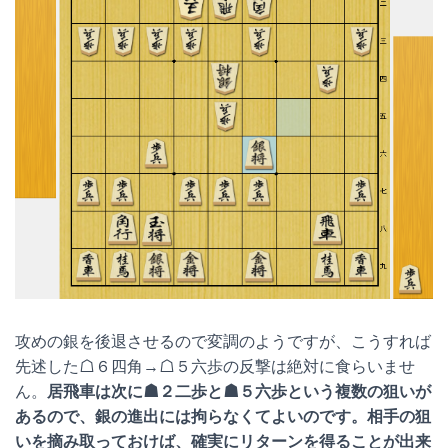
攻めの銀を後退させるので変調のようですが、こうすれば
先述した☖６四角→☖５六歩の反撃は絶対に食らいませ
ん。
居飛車は次に☗２二歩と☗５六歩という複数の狙いが
あるので、銀の進出には拘らなくてよいのです。相手の狙
いを摘み取っておけば、確実にリターンを得ることが出来