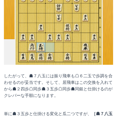
したがって、☗７八玉には振り飛車も☖６二玉で歩調を合
わせるのが妥当です。そして、居飛車はこの交換を入れて
から☗２四歩☖同歩☗３五歩☖同歩☗同銀と仕掛けるのが
クレバーな手順になります。
単に☗３五歩と仕掛ける変化と瓜二つですが、
［☗７八玉