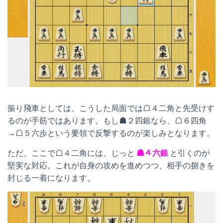
振り飛車としては、こうした局面では☖４二角と先受けす
るのが手筋ではあります。もし☗２四銀なら、☖６四角
→☖５六歩という要領で反撃するのが楽しみとなります。
ただ、ここで☖４二角には、じっと
☗４六銀
と引くのが
堅実な対応。これが自身の攻めを進めつつ、相手の捌きを
封じる一着になります。