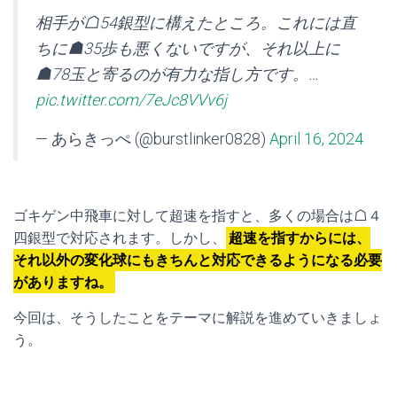
相手が☖54銀型に構えたところ。これには直
ちに☗35歩も悪くないですが、それ以上に
☗78玉と寄るのが有力な指し方です。…
pic.twitter.com/7eJc8VVv6j
— あらきっぺ (@burstlinker0828)
April 16, 2024
ゴキゲン中飛車に対して超速を指すと、多くの場合は☖４
四銀型で対応されます。しかし、
超速を指すからには、
それ以外の変化球にもきちんと対応できるようになる必要
がありますね。
今回は、そうしたことをテーマに解説を進めていきましょ
う。