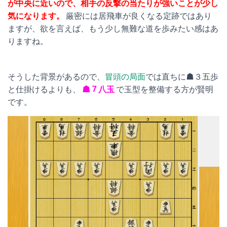
が中央に近いので、相手の反撃の当たりが強いことが少し
気になります。
厳密には居飛車が良くなる定跡ではあり
ますが、欲を言えば、もう少し無難な道を歩みたい感はあ
りますね。
そうした背景があるので、
冒頭の局面
では直ちに☗３五歩
と仕掛けるよりも、
☗７八玉
で玉型を整備する方が賢明
です。