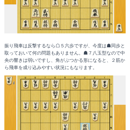
振り飛車は反撃するなら☖５六歩ですが、今度は☗同歩と
取っておいて何の問題もありません。☗７八玉型なので中
央の響きは弱いですし、角がぶつかる形になると、２筋か
ら飛車を成り込みやすい状況にもなります。