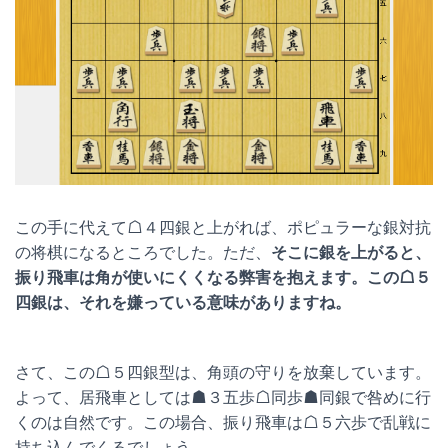
この手に代えて☖４四銀と上がれば、ポピュラーな銀対抗
の将棋になるところでした。ただ、
そこに銀を上がると、
振り飛車は角が使いにくくなる弊害を抱えます。この☖５
四銀は、それを嫌っている意味がありますね。
さて、この☖５四銀型は、角頭の守りを放棄しています。
よって、居飛車としては☗３五歩☖同歩☗同銀で咎めに行
くのは自然です。この場合、振り飛車は☖５六歩で乱戦に
持ち込んでくるでしょう。