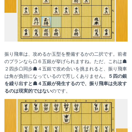
振り飛車は、攻めるか玉型を整備するかの二択です。前者
のプランなら☖６五銀が挙げられますね。ただ、これは☗
２四歩☖同歩☗４五銀で攻め合いを挑まれると、振り飛車
は角が負担になっているので芳しくありません。
５四の銀
を繰り出すと☗４五銀が発生するので、振り飛車は先攻す
るのは現実的ではない
のです。