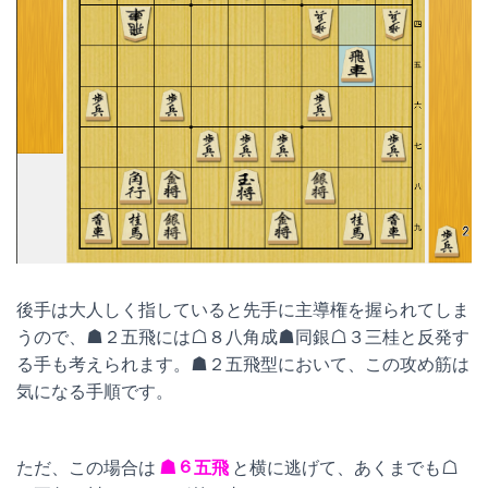
後手は大人しく指していると先手に主導権を握られてしま
うので、☗２五飛には☖８八角成☗同銀☖３三桂と反発す
る手も考えられます。☗２五飛型において、この攻め筋は
気になる手順です。
ただ、この場合は
☗６五飛
と横に逃げて、あくまでも☖