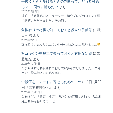
手抜くときと受けるときの判断って、どう見極め
る？
に
同僚に勝ちたい
より
2026年5月3日
以前、「終盤戦のストラテジー」紹介ブログのコメント欄
で返答いただきました。その節…
角換わりの将棋で知っておくと役立つ手筋④
に
武
田和浩
より
2026年2月28日
垂れ歩は、思った以上にいい手なんだなぁと思いました
対ゴキゲン中飛車で知っておくと有用な定跡
に
加
藤坦弘
より
2025年12月4日
わかりやすく解説されており大変参考になりました。 ゴキ
ゲン中飛車党との対戦が楽し…
中段玉をスマートに寄せるためのコツ
に
1日1局30
回『高速棋譜並べ』
より
2025年11月30日
なるほど。「収束」技術(【思考】)の応用…ですか。 私は8
月上旬から谷川浩司十七…