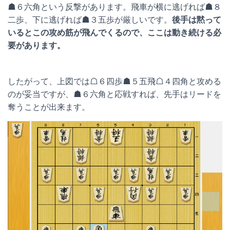
☗６六角という反撃があります。飛車が横に逃げれば☗８
二歩、下に逃げれば☗３五歩が厳しいです。
後手は黙って
いるとこの攻め筋が飛んでくるので、ここは動き続ける必
要があります。
したがって、上図では☖６四歩☗５五飛☖４四角と攻める
のが妥当ですが、☗６六角と応戦すれば、先手はリードを
奪うことが出来ます。