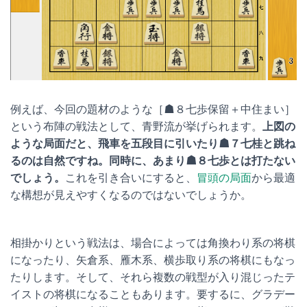
例えば、今回の題材のような［☗８七歩保留＋中住まい］
という布陣の戦法として、青野流が挙げられます。
上図の
ような局面だと、飛車を五段目に引いたり☗７七桂と跳ね
るのは自然ですね。同時に、あまり☗８七歩とは打たない
でしょう。
これを引き合いにすると、
冒頭の局面
から最適
な構想が見えやすくなるのではないでしょうか。
相掛かりという戦法は、場合によっては角換わり系の将棋
になったり、矢倉系、雁木系、横歩取り系の将棋にもなっ
たりします。そして、それら複数の戦型が入り混じったテ
イストの将棋になることもあります。要するに、グラデー