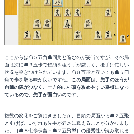
ここからは☖５五角☗同角と進むのが妥当ですが、その局
面は次に☗３五歩で桂頭を狙う手が厳しく、後手は忙しい
状況を突きつけられています。☖８五飛と浮いても☗６四
角で歩を取る味が良いですね。
この局面は、先手のほうが
自陣の隙が少なく、一方的に桂頭を攻めやすい将棋になっ
ているので、先手が面白い
のです。
複数の変化をご覧頂きましたが、冒頭の局面から☗２五飛
と引けば、いずれも先手が満足に戦えることが分かりまし
た。［☗８七歩保留＋☗２五飛型］の優秀性が読み取れま