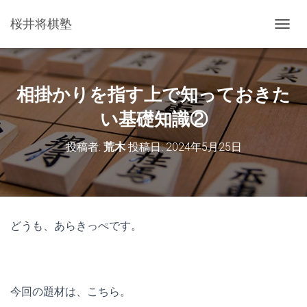
桜井将棋塾
ナ
ビ
ゲ
ー
シ
相掛かりを指す上で知っておきた
ョ
ン
い基礎知識②
を
切
投稿者:
荒木
投稿日:
2024年5月25日
り
替
え
どうも、あらきっぺです。
今回の題材は、こちら。