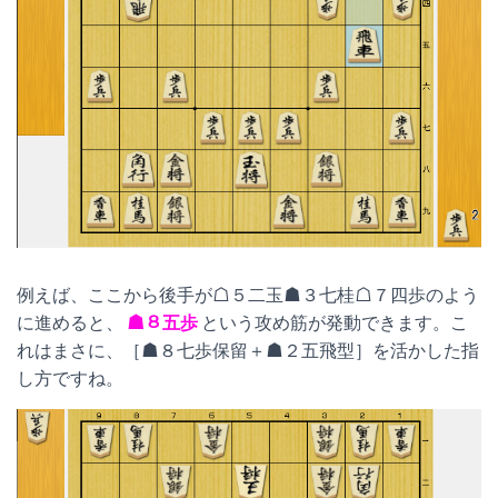
例えば、ここから後手が☖５二玉☗３七桂☖７四歩のよう
に進めると、
☗８五歩
という攻め筋が発動できます。こ
れはまさに、［☗８七歩保留＋☗２五飛型］を活かした指
し方ですね。