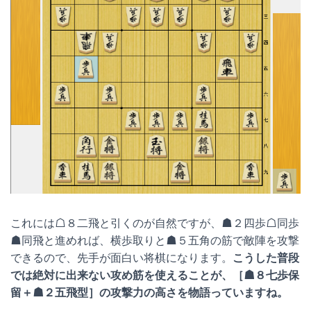
これには☖８二飛と引くのが自然ですが、☗２四歩☖同歩
☗同飛と進めれば、横歩取りと☗５五角の筋で敵陣を攻撃
できるので、先手が面白い将棋になります。
こうした普段
では絶対に出来ない攻め筋を使えることが、［☗８七歩保
留＋☗２五飛型］の攻撃力の高さを物語っていますね。