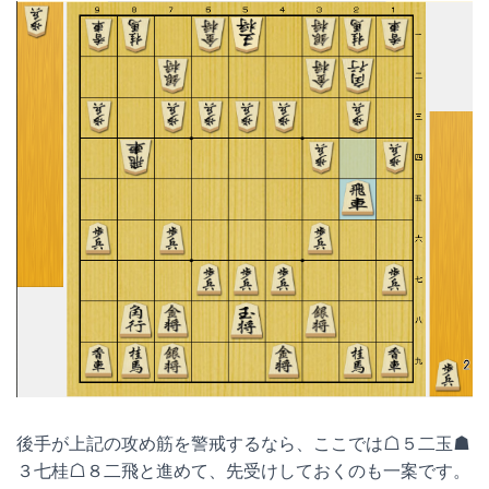
後手が上記の攻め筋を警戒するなら、ここでは☖５二玉☗
３七桂☖８二飛と進めて、先受けしておくのも一案です。