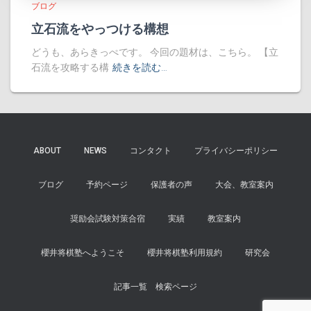
ブログ
立石流をやっつける構想
どうも、あらきっぺです。 今回の題材は、こちら。 【立
石流を攻略する構
続きを読む…
ABOUT
NEWS
コンタクト
プライバシーポリシー
ブログ
予約ページ
保護者の声
大会、教室案内
奨励会試験対策合宿
実績
教室案内
櫻井将棋塾へようこそ
櫻井将棋塾利用規約
研究会
記事一覧 検索ページ