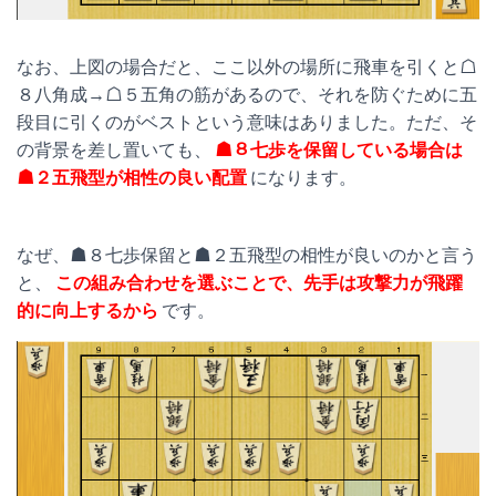
なお、上図の場合だと、ここ以外の場所に飛車を引くと☖
８八角成→☖５五角の筋があるので、それを防ぐために五
段目に引くのがベストという意味はありました。ただ、そ
の背景を差し置いても、
☗８七歩を保留している場合は
☗２五飛型が相性の良い配置
になります。
なぜ、☗８七歩保留と☗２五飛型の相性が良いのかと言う
と、
この組み合わせを選ぶことで、先手は攻撃力が飛躍
的に向上するから
です。