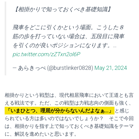
【相掛かりで知っておくべき基礎知識】
飛車をどこに引くかという場面。こうした８
筋の歩を打っていない場合は、五段目に飛車
を引くのが良いポジションになります。…
pic.twitter.com/zZTxn2ol6P
— あらきっぺ (@burstlinker0828)
May 21, 2024
相掛かりという戦型は、現代相居飛車において王道とも言
える戦法です。ただ、この戦型は力戦志向の側面も強く、
「いまひとつ、理屈が分からないんだよなぁ…」
と感じ
られている方は多いのではないでしょうか？ そこで今回
は、相掛かりを指す上で知っておくべき基礎知識をテーマ
に、解説を進めたいと思います。