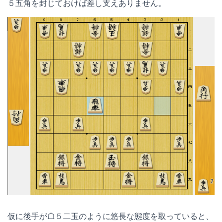
５五角を封じておけば差し支えありません。
仮に後手が☖５二玉のように悠長な態度を取っていると、