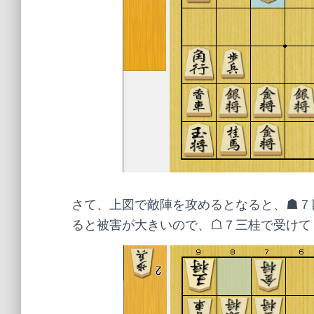
さて、上図で敵陣を攻めるとなると、☗７
ると被害が大きいので、☖７三桂で受けて