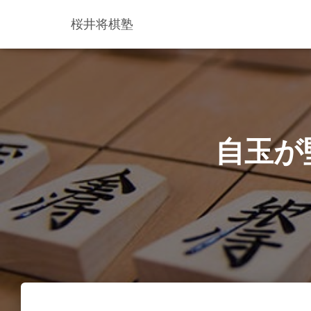
桜井将棋塾
自玉が