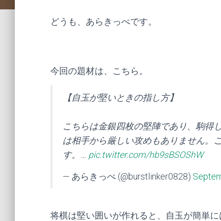
どうも、あらきっぺです。
今回の題材は、こちら。
【自玉が堅いときの指し方】
こちらは金銀四枚の堅陣であり、駒得
は相手から厳しい攻めもありません。
す。…
pic.twitter.com/hb9sBSOShW
— あらきっぺ (@burstlinker0828)
Septem
将棋は堅い囲いが作れると、自玉が簡単に