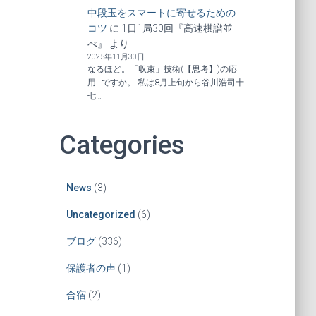
中段玉をスマートに寄せるための
コツ
に
1日1局30回『高速棋譜並
べ』
より
2025年11月30日
なるほど。「収束」技術(【思考】)の応
用…ですか。 私は8月上旬から谷川浩司十
七…
Categories
News
(3)
Uncategorized
(6)
ブログ
(336)
保護者の声
(1)
合宿
(2)