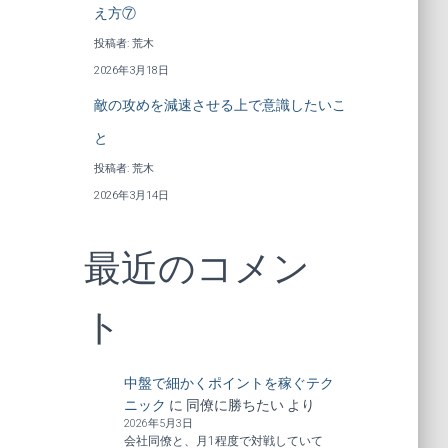
え方⑦
投稿者: 荒木
2026年3月18日
敵の攻めを減速させる上で意識したいこ
と
投稿者: 荒木
2026年3月14日
最近のコメン
ト
中盤で細かくポイントを稼ぐテク
ニック
に
同僚に勝ちたい
より
2026年5月3日
会社同僚と、月1程度で対戦していて