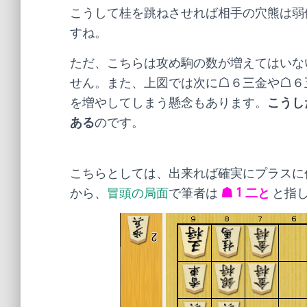
こうして桂を跳ねさせれば相手の穴熊は弱
すね。
ただ、こちらは攻め駒の数が増えてはいな
せん。また、上図では次に☖６三金や☖６
を増やしてしまう懸念もあります。
こうし
ある
のです。
こちらとしては、出来れば確実にプラスに
から、
冒頭の局面
で筆者は
☗１二と
と指