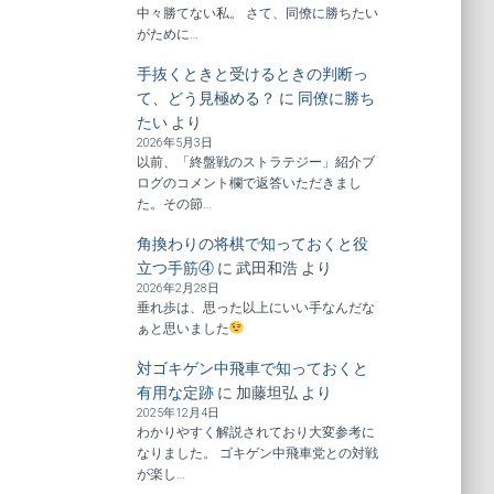
中々勝てない私。 さて、同僚に勝ちたい
がために…
手抜くときと受けるときの判断っ
て、どう見極める？
に
同僚に勝ち
たい
より
2026年5月3日
以前、「終盤戦のストラテジー」紹介ブ
ログのコメント欄で返答いただきまし
た。その節…
角換わりの将棋で知っておくと役
立つ手筋④
に
武田和浩
より
2026年2月28日
垂れ歩は、思った以上にいい手なんだな
ぁと思いました
対ゴキゲン中飛車で知っておくと
有用な定跡
に
加藤坦弘
より
2025年12月4日
わかりやすく解説されており大変参考に
なりました。 ゴキゲン中飛車党との対戦
が楽し…