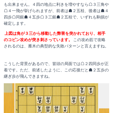
も出来ません。４四の地点に利きを増やすなら☖３三角や
☖４一飛が挙げられますが、前者は☗２五桂、後者は☗４
四歩☖同銀☗４五歩☖３三銀☗２五桂で、いずれも駒損が
確定します。
上図は角が３三から移動した弊害を突かれており、相手
のコビン攻めが突き刺さっています。
この攻め筋で攻略
されるのは、雁木の典型的な失敗パターンと言えますね。
こうした背景があるので、冒頭の局面では☖２四同歩が正
着です。ただ、前述したように、この応接だと☗２五歩の
継ぎ歩が飛んできますね。