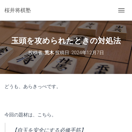
桜井将棋塾
ナ
ビ
ゲ
ー
シ
玉頭を攻められたときの対処法
ョ
ン
投稿者:
荒木
投稿日:
2024年12月7日
を
切
り
替
え
どうも、あらきっぺです。
今回の題材は、こちら。
【自玉を安全にする必修手筋】