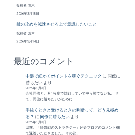
投稿者: 荒木
2026年3月18日
敵の攻めを減速させる上で意識したいこと
投稿者: 荒木
2026年3月14日
最近のコメント
中盤で細かくポイントを稼ぐテクニック
に
同僚に
勝ちたい
より
2026年5月3日
会社同僚と、月1程度で対戦していて中々勝てない私。 さ
て、同僚に勝ちたいがために…
手抜くときと受けるときの判断って、どう見極め
る？
に
同僚に勝ちたい
より
2026年5月3日
以前、「終盤戦のストラテジー」紹介ブログのコメント欄
で返答いただきました。その節…