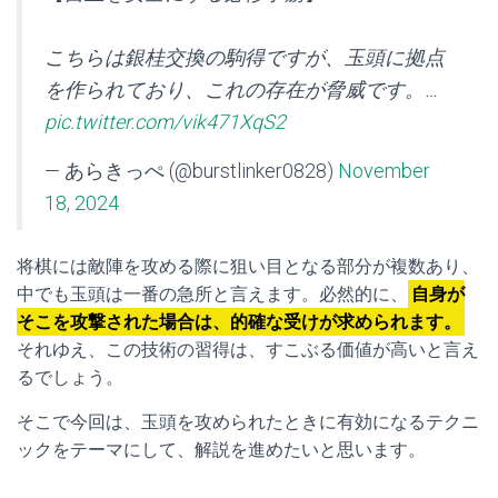
こちらは銀桂交換の駒得ですが、玉頭に拠点
を作られており、これの存在が脅威です。…
pic.twitter.com/vik471XqS2
— あらきっぺ (@burstlinker0828)
November
18, 2024
将棋には敵陣を攻める際に狙い目となる部分が複数あり、
中でも玉頭は一番の急所と言えます。必然的に、
自身が
そこを攻撃された場合は、的確な受けが求められます。
それゆえ、この技術の習得は、すこぶる価値が高いと言え
るでしょう。
そこで今回は、玉頭を攻められたときに有効になるテクニ
ックをテーマにして、解説を進めたいと思います。