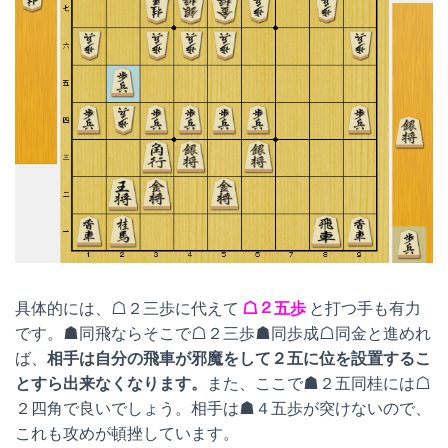
具体的には、☖２三歩に代えて
☖２五歩
と打つ手も有力
です。☗同飛ならそこで☖２三歩☗同歩成☖同金と進めれ
ば、
相手は自分の飛車が邪魔をして２五に位を設置するこ
とすら出来なくなります。
また、ここで☗２五同桂には☖
２四角で良いでしょう。相手は☗４五歩が突けないので、
これも攻めが頓挫しています。