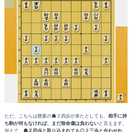
ただ、こちらは懸案の☗２四歩が来たとしても、
相手に持
ち駒が何もなければ、まだ致命傷は負わない
と言えます。
加えて、
☗２四歩と取り込まれても☖２三歩と合わせれ