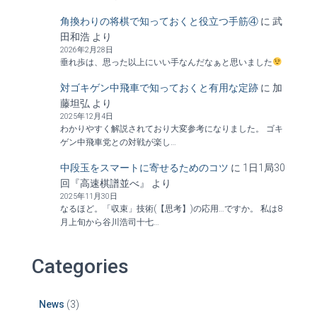
角換わりの将棋で知っておくと役立つ手筋④
に
武
田和浩
より
2026年2月28日
垂れ歩は、思った以上にいい手なんだなぁと思いました
対ゴキゲン中飛車で知っておくと有用な定跡
に
加
藤坦弘
より
2025年12月4日
わかりやすく解説されており大変参考になりました。 ゴキ
ゲン中飛車党との対戦が楽し…
中段玉をスマートに寄せるためのコツ
に
1日1局30
回『高速棋譜並べ』
より
2025年11月30日
なるほど。「収束」技術(【思考】)の応用…ですか。 私は8
月上旬から谷川浩司十七…
Categories
News
(3)