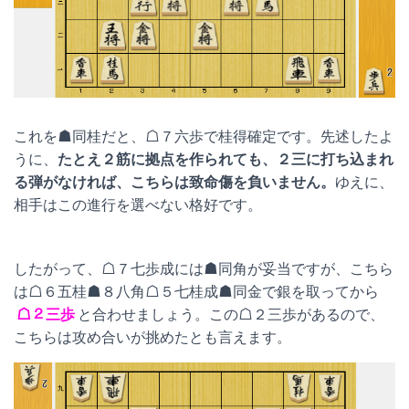
これを☗同桂だと、☖７六歩で桂得確定です。先述したよ
うに、
たとえ２筋に拠点を作られても、２三に打ち込まれ
る弾がなければ、こちらは致命傷を負いません。
ゆえに、
相手はこの進行を選べない格好です。
したがって、☖７七歩成には☗同角が妥当ですが、こちら
は☖６五桂☗８八角☖５七桂成☗同金で銀を取ってから
☖２三歩
と合わせましょう。この☖２三歩があるので、
こちらは攻め合いが挑めたとも言えます。