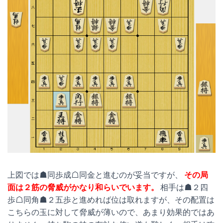
上図では☗同歩成☖同金と進むのが妥当ですが、
その局
面は２筋の脅威がかなり和らいでいます。
相手は☗２四
歩☖同角☗２五歩と進めれば位は取れますが、その配置は
こちらの玉に対して脅威が薄いので、あまり効果的ではあ