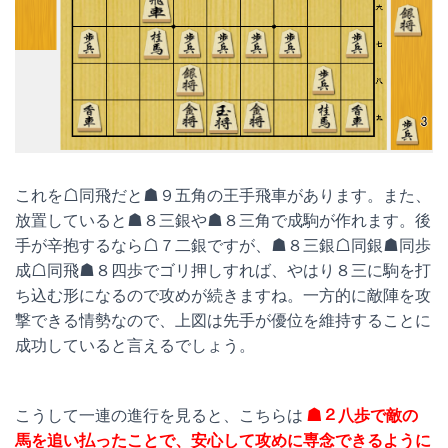
これを☖同飛だと☗９五角の王手飛車があります。また、
放置していると☗８三銀や☗８三角で成駒が作れます。後
手が辛抱するなら☖７二銀ですが、☗８三銀☖同銀☗同歩
成☖同飛☗８四歩でゴリ押しすれば、やはり８三に駒を打
ち込む形になるので攻めが続きますね。一方的に敵陣を攻
撃できる情勢なので、上図は先手が優位を維持することに
成功していると言えるでしょう。
こうして一連の進行を見ると、こちらは
☗２八歩で敵の
馬を追い払ったことで、安心して攻めに専念できるように