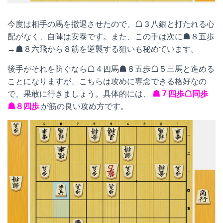
今度は相手の馬を撤退させたので、☖３八銀と打たれる心
配がなく、自陣は安泰です。また、この手は次に☗８五歩
→☗８六飛から８筋を逆襲する狙いも秘めています。
後手がそれを防ぐなら☖４四馬☗８五歩☖５三馬と進める
ことになりますが、こちらは攻めに専念できる格好なの
で、果敢に行きましょう。具体的には、
☗７四歩☖同歩
☗８四歩
が筋の良い攻め方です。