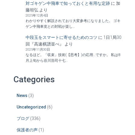
対ゴキゲン中飛車で知っておくと有用な定跡
に
加
藤坦弘
より
2025年12月4日
わかりやすく解説されており大変参考になりました。 ゴキ
ゲン中飛車党との対戦が楽し…
中段玉をスマートに寄せるためのコツ
に
1日1局30
回『高速棋譜並べ』
より
2025年11月30日
なるほど。「収束」技術(【思考】)の応用…ですか。 私は8
月上旬から谷川浩司十七…
Categories
News
(3)
Uncategorized
(6)
ブログ
(336)
保護者の声
(1)