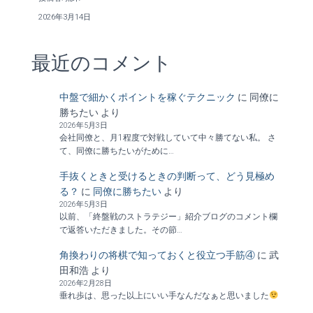
2026年3月14日
最近のコメント
中盤で細かくポイントを稼ぐテクニック
に
同僚に
勝ちたい
より
2026年5月3日
会社同僚と、月1程度で対戦していて中々勝てない私。 さ
て、同僚に勝ちたいがために…
手抜くときと受けるときの判断って、どう見極め
る？
に
同僚に勝ちたい
より
2026年5月3日
以前、「終盤戦のストラテジー」紹介ブログのコメント欄
で返答いただきました。その節…
角換わりの将棋で知っておくと役立つ手筋④
に
武
田和浩
より
2026年2月28日
垂れ歩は、思った以上にいい手なんだなぁと思いました