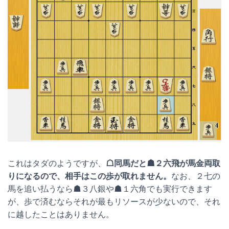
これはタダのようですが、
☖同馬だと☗２六飛が馬金両取
りになるので、相手はこの歩が取れません。
なお、２七の
馬を追い払うなら☗３八銀や☗１六角でも実行できます
が、歩で済むならそれが最もリソースが少ないので、それ
に越したことはありません。