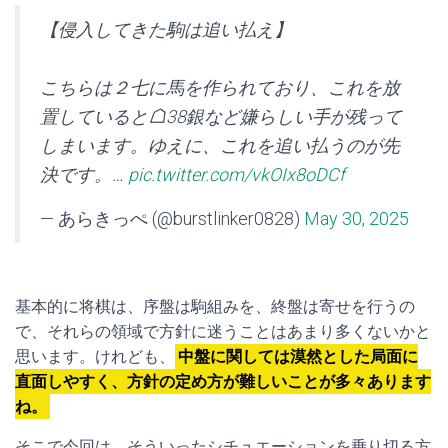
【侵入してきた駒は追い払え】
こちらは２七に馬を作られており、これを放
置していると☖38銀など嫌らしい手が残って
しまいます。ゆえに、これを追い払うのが先
決です。…
pic.twitter.com/vkOIx8oDCf
— あらきっぺ (@burstlinker0828)
May 30, 2025
基本的に将棋は、序盤は駒組みを、終盤は寄せを行うの
で、それらの領域で方針に迷うことはあまり多くないかと
思います。けれども、
中盤に関しては漠然とした局面に
直面しやすく、方針の定め方が難しいことが多々あります
ね。
そこで今回は、そういったシチュエーションを乗り切る方