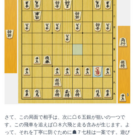
さて、この局面で相手は、次に☖６五銀が狙いの一つで
す。この飛車を追えば☖８六飛と走る含みが生じます。よ
って、それを丁寧に防ぐために☗７七桂は一案です。遊び