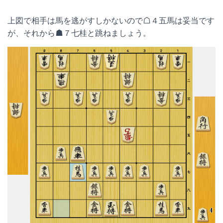
上図で相手は馬を逃がすしかないので☖４五馬は妥当です
が、それから☗７七桂と跳ねましょう。