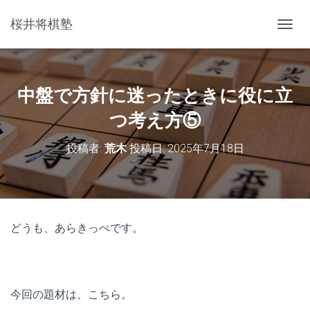
桜井将棋塾
ナ
ビ
ゲ
ー
シ
中盤で方針に迷ったときに役に立
ョ
ン
つ考え方⑤
を
切
投稿者:
荒木
投稿日:
2025年7月18日
り
替
え
どうも、あらきっぺです。
今回の題材は、こちら。