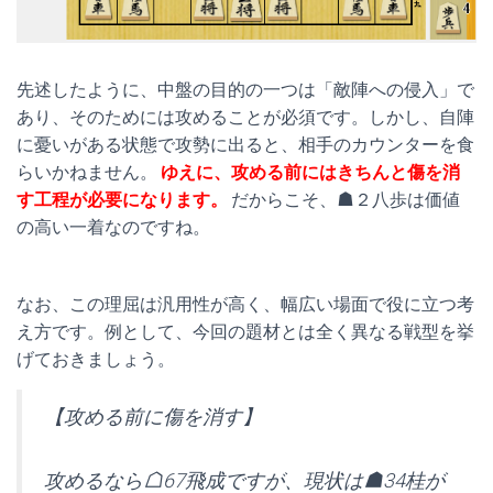
先述したように、中盤の目的の一つは「敵陣への侵入」で
あり、そのためには攻めることが必須です。しかし、自陣
に憂いがある状態で攻勢に出ると、相手のカウンターを食
らいかねません。
ゆえに、攻める前にはきちんと傷を消
す工程が必要になります。
だからこそ、☗２八歩は価値
の高い一着なのですね。
なお、この理屈は汎用性が高く、幅広い場面で役に立つ考
え方です。例として、今回の題材とは全く異なる戦型を挙
げておきましょう。
【攻める前に傷を消す】
攻めるなら☖67飛成ですが、現状は☗34桂が