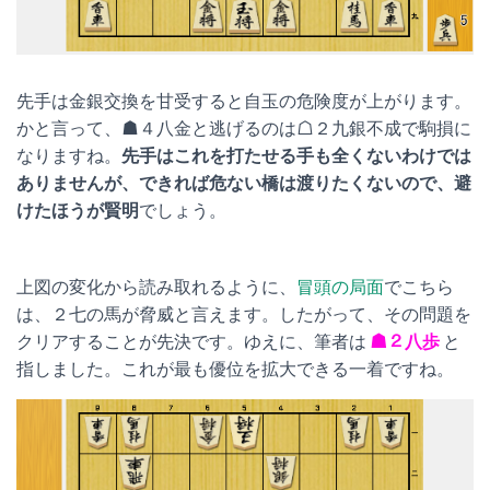
先手は金銀交換を甘受すると自玉の危険度が上がります。
かと言って、☗４八金と逃げるのは☖２九銀不成で駒損に
なりますね。
先手はこれを打たせる手も全くないわけでは
ありませんが、できれば危ない橋は渡りたくないので、避
けたほうが賢明
でしょう。
上図の変化から読み取れるように、
冒頭の局面
でこちら
は、２七の馬が脅威と言えます。したがって、その問題を
クリアすることが先決です。ゆえに、筆者は
☗２八歩
と
指しました。これが最も優位を拡大できる一着ですね。