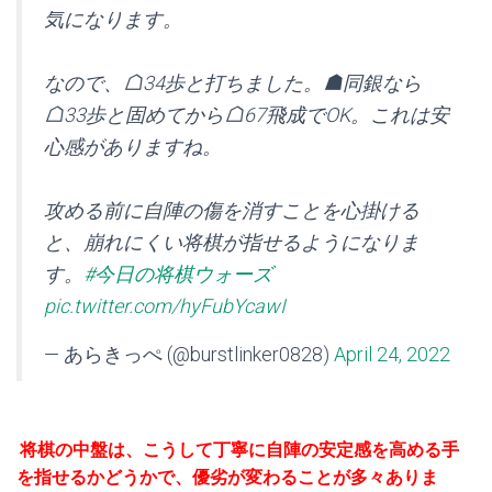
気になります。
なので、☖34歩と打ちました。☗同銀なら
☖33歩と固めてから☖67飛成でOK。これは安
心感がありますね。
攻める前に自陣の傷を消すことを心掛ける
と、崩れにくい将棋が指せるようになりま
す。
#今日の将棋ウォーズ
pic.twitter.com/hyFubYcawI
— あらきっぺ (@burstlinker0828)
April 24, 2022
将棋の中盤は、こうして丁寧に自陣の安定感を高める手
を指せるかどうかで、優劣が変わることが多々ありま