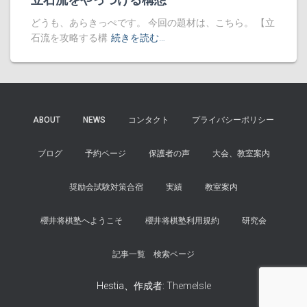
どうも、あらきっぺです。 今回の題材は、こちら。 【立
石流を攻略する構
続きを読む…
ABOUT
NEWS
コンタクト
プライバシーポリシー
ブログ
予約ページ
保護者の声
大会、教室案内
奨励会試験対策合宿
実績
教室案内
櫻井将棋塾へようこそ
櫻井将棋塾利用規約
研究会
記事一覧 検索ページ
Hestia、作成者:
ThemeIsle