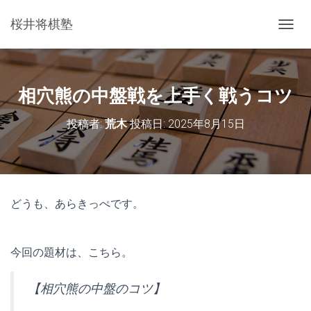
桜井将棋塾
ナ
ビ
ゲ
ー
シ
相穴熊の中盤戦を上手く戦うコツ
ョ
ン
投稿者:
荒木
投稿日:
2025年8月15日
を
切
り
替
え
どうも、あらきっぺです。
今回の題材は、こちら。
【相穴熊の中盤のコツ】