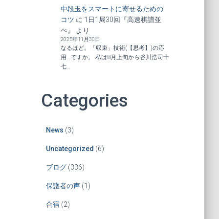
中段玉をスマートに寄せるための
コツ
に
1日1局30回『高速棋譜並
べ』
より
2025年11月30日
なるほど。「収束」技術(【思考】)の応
用…ですか。 私は8月上旬から谷川浩司十
七…
Categories
News
(3)
Uncategorized
(6)
ブログ
(336)
保護者の声
(1)
合宿
(2)