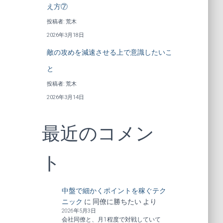
え方⑦
投稿者: 荒木
2026年3月18日
敵の攻めを減速させる上で意識したいこ
と
投稿者: 荒木
2026年3月14日
最近のコメン
ト
中盤で細かくポイントを稼ぐテク
ニック
に
同僚に勝ちたい
より
2026年5月3日
会社同僚と、月1程度で対戦していて