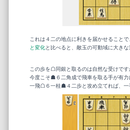
これは４二の地点に利きを届かせることで
と変化
と比べると、敵玉の可動域に大きな
この歩を☖同銀と取るのは自然な受けです
今度こそ☗６二角成で飛車を取る手が有力
一飛☖６一桂☗４二歩と攻め立てれば、一