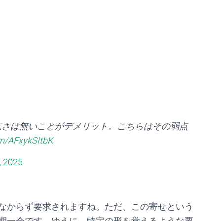
広さは無いことがデメリット。こちらはその弱点
om/AFxykSItbK
, 2025
なからず要求されますね。ただ、この寄せという
期一会です。ゆえに、特定の形を覚えるような要