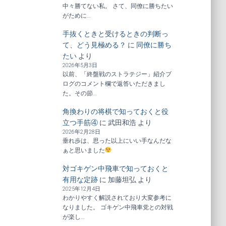
中々勝てない私。 さて、同僚に勝ちたい
がために…
手抜くときと受けるときの判断っ
て、どう見極める？
に
同僚に勝ち
たい
より
2026年5月3日
以前、「終盤戦のストラテジー」紹介ブ
ログのコメント欄で返答いただきまし
た。その節…
角換わりの将棋で知っておくと役
立つ手筋④
に
武田和浩
より
2026年2月28日
垂れ歩は、思った以上にいい手なんだな
ぁと思いました
対ゴキゲン中飛車で知っておくと
有用な定跡
に
加藤坦弘
より
2025年12月4日
わかりやすく解説されており大変参考に
なりました。 ゴキゲン中飛車党との対戦
が楽し…