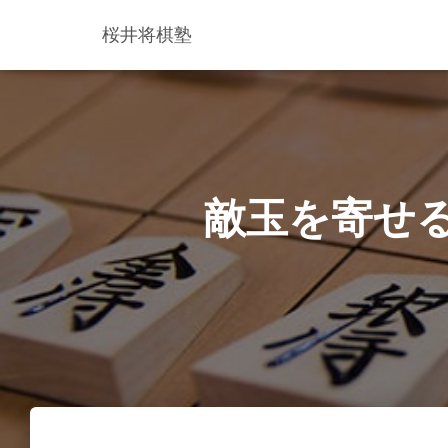
桜井将棋塾
敵玉を寄せ