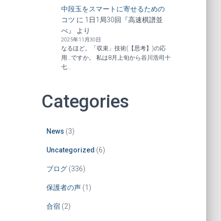
中段玉をスマートに寄せるための
コツ
に
1日1局30回『高速棋譜並
べ』
より
2025年11月30日
なるほど。「収束」技術(【思考】)の応
用…ですか。 私は8月上旬から谷川浩司十
七…
Categories
News
(3)
Uncategorized
(6)
ブログ
(336)
保護者の声
(1)
合宿
(2)