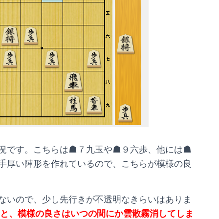
況です。こちらは☗７九玉や☗９六歩、他には☗
手厚い陣形を作れているので、こちらが模様の良
ないので、少し先行きが不透明なきらいはありま
と、模様の良さはいつの間にか雲散霧消してしま