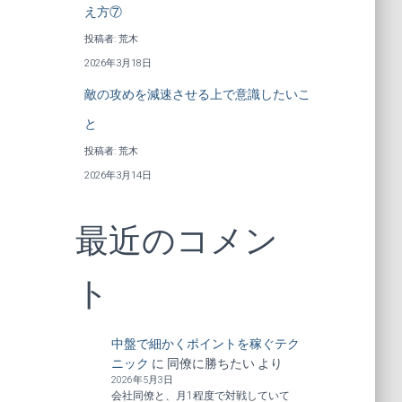
え方⑦
投稿者: 荒木
2026年3月18日
敵の攻めを減速させる上で意識したいこ
と
投稿者: 荒木
2026年3月14日
最近のコメン
ト
中盤で細かくポイントを稼ぐテク
ニック
に
同僚に勝ちたい
より
2026年5月3日
会社同僚と、月1程度で対戦していて