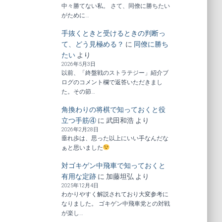
中々勝てない私。 さて、同僚に勝ちたい
がために…
手抜くときと受けるときの判断っ
て、どう見極める？
に
同僚に勝ち
たい
より
2026年5月3日
以前、「終盤戦のストラテジー」紹介ブ
ログのコメント欄で返答いただきまし
た。その節…
角換わりの将棋で知っておくと役
立つ手筋④
に
武田和浩
より
2026年2月28日
垂れ歩は、思った以上にいい手なんだな
ぁと思いました
対ゴキゲン中飛車で知っておくと
有用な定跡
に
加藤坦弘
より
2025年12月4日
わかりやすく解説されており大変参考に
なりました。 ゴキゲン中飛車党との対戦
が楽し…