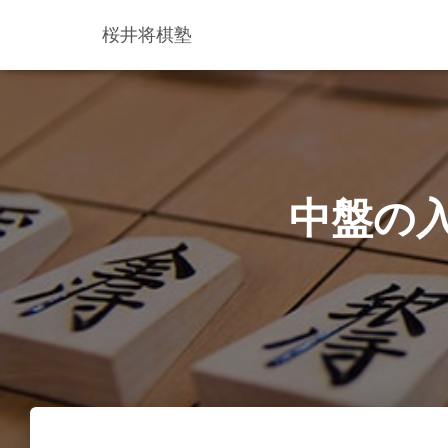
桜井将棋塾
中盤の