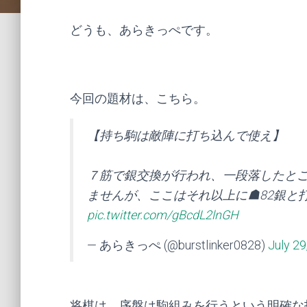
どうも、あらきっぺです。
今回の題材は、こちら。
【持ち駒は敵陣に打ち込んで使え】
７筋で銀交換が行われ、一段落したと
ませんが、ここはそれ以上に☗82銀と
pic.twitter.com/gBcdL2lnGH
— あらきっぺ (@burstlinker0828)
July 29
将棋は、序盤は駒組みを行うという明確な