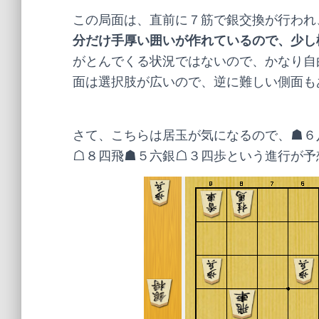
この局面は、直前に７筋で銀交換が行われ
分だけ手厚い囲いが作れているので、少し
がとんでくる状況ではないので、かなり自
面は選択肢が広いので、逆に難しい側面も
さて、こちらは居玉が気になるので、☗６
☖８四飛☗５六銀☖３四歩という進行が予