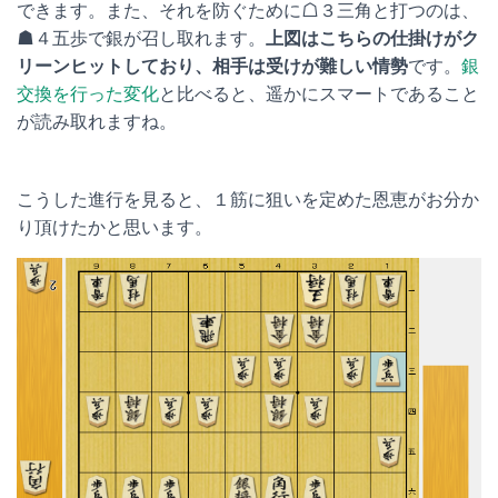
できます。また、それを防ぐために☖３三角と打つのは、
☗４五歩で銀が召し取れます。
上図はこちらの仕掛けがク
リーンヒットしており、相手は受けが難しい情勢
です。
銀
交換を行った変化
と比べると、遥かにスマートであること
が読み取れますね。
こうした進行を見ると、１筋に狙いを定めた恩恵がお分か
り頂けたかと思います。