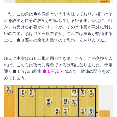
また、この角は☗６四角という手も狙っており、相手はそ
れを許すと自分の攻めが空転してしまいます。ゆえに、何
かしら受ける必要がありますが、その具体案が意外に難し
いのです。形は☖７三銀ですが、これでは棒銀が後退する
上に、☗８五桂の余地も残すので思わしくありません。
ゆえに本譜は☖６二飛と回ってきましたが、この交換が入
れば、こちらは攻めに専念できる状態になりました。予定
通り☗１五歩☖同歩
☗１三歩
と進めて、敵陣の弱点を攻
めましょう。