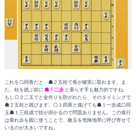
これを☖同香だと、☗２五桂で香が確実に取れます。ま
た、桂を跳ぶ前に
☗１二歩
と垂らす手も魅力的ですね。
もし☖２二玉でと金作りを防がれたら、そのタイミングで
☗２五桂と跳びます。☖１四香と逃げても☗１一歩成☖同
玉☗１三桂成で技が掛かるので問題ありません。この進行
は垂れ歩を囮に使うことで、敵玉を危険地帯に呼び寄せて
いるのが大きいですね。