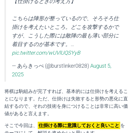
【仕掛けるときの考え方】
こちらは陣形が整っているので、そろそろ仕
掛けを考えたいところ。どこを攻撃するかで
すが、こうした際には敵陣の最も薄い部分に
着目するのが基本です。…
pic.twitter.com/wUVlUQSYyB
— あらきっぺ (@burstlinker0828)
August 5,
2025
将棋は駒組みが完了すれば、基本的には仕掛けを考えるこ
とになります。ただ、仕掛けは失敗すると形勢の悪化に直
結するので、それの技術を身につけることは非常に高い価
値があると言えます。
そこで今回は、
仕掛ける際に意識しておくと良いこと
を
テーマにして、解説を進めたいと思います。