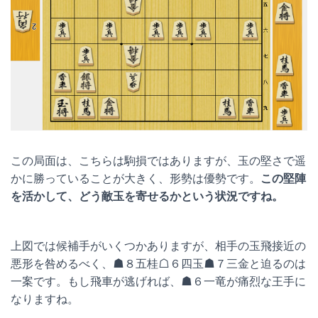
この局面は、こちらは駒損ではありますが、玉の堅さで遥
かに勝っていることが大きく、形勢は優勢です。
この堅陣
を活かして、どう敵玉を寄せるかという状況ですね。
上図では候補手がいくつかありますが、相手の玉飛接近の
悪形を咎めるべく、☗８五桂☖６四玉☗７三金と迫るのは
一案です。もし飛車が逃げれば、☗６一竜が痛烈な王手に
なりますね。