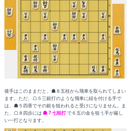
後手はこのままだと、☗８五桂から飛車を取られてしまい
ます。ただ、☖５三銀打のような飛車に紐を付ける手で
は、☗５四香でその銀を狙われると受けになりません。ま
た、☖８四歩には
☗７七桂打
で６五の金を狙う手が厳し
い一打となります。