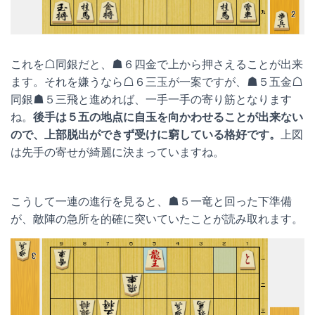
これを☖同銀だと、☗６四金で上から押さえることが出来
ます。それを嫌うなら☖６三玉が一案ですが、☗５五金☖
同銀☗５三飛と進めれば、一手一手の寄り筋となります
ね。
後手は５五の地点に自玉を向かわせることが出来ない
ので、上部脱出ができず受けに窮している格好です。
上図
は先手の寄せが綺麗に決まっていますね。
こうして一連の進行を見ると、☗５一竜と回った下準備
が、敵陣の急所を的確に突いていたことが読み取れます。