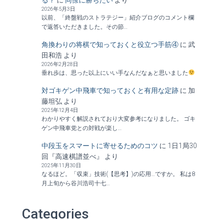
る？
に
同僚に勝ちたい
より
2026年5月3日
以前、「終盤戦のストラテジー」紹介ブログのコメント欄
で返答いただきました。その節…
角換わりの将棋で知っておくと役立つ手筋④
に
武
田和浩
より
2026年2月28日
垂れ歩は、思った以上にいい手なんだなぁと思いました
対ゴキゲン中飛車で知っておくと有用な定跡
に
加
藤坦弘
より
2025年12月4日
わかりやすく解説されており大変参考になりました。 ゴキ
ゲン中飛車党との対戦が楽し…
中段玉をスマートに寄せるためのコツ
に
1日1局30
回『高速棋譜並べ』
より
2025年11月30日
なるほど。「収束」技術(【思考】)の応用…ですか。 私は8
月上旬から谷川浩司十七…
Categories