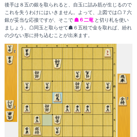
後手は８五の銀を取られると、自玉に詰み筋が生じるので
これを失うわけにはいきません。よって、上図では☖７六
銀が妥当な応接ですが、そこで
☗６二竜
と切り札を使い
ましょう。☖同玉と取らせて☗６五桂で金を取れば、紛れ
の少ない形に持ち込むことが出来ます。