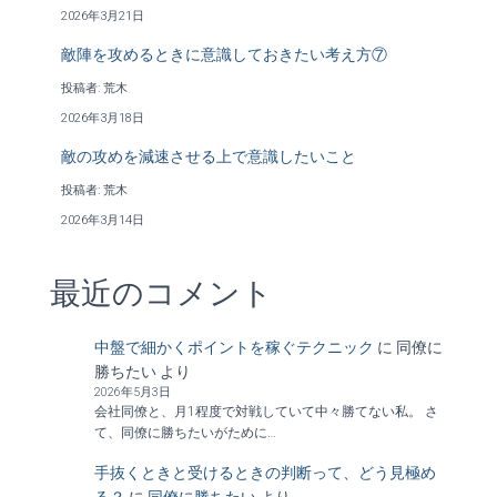
2026年3月21日
敵陣を攻めるときに意識しておきたい考え方⑦
投稿者: 荒木
2026年3月18日
敵の攻めを減速させる上で意識したいこと
投稿者: 荒木
2026年3月14日
最近のコメント
中盤で細かくポイントを稼ぐテクニック
に
同僚に
勝ちたい
より
2026年5月3日
会社同僚と、月1程度で対戦していて中々勝てない私。 さ
て、同僚に勝ちたいがために…
手抜くときと受けるときの判断って、どう見極め