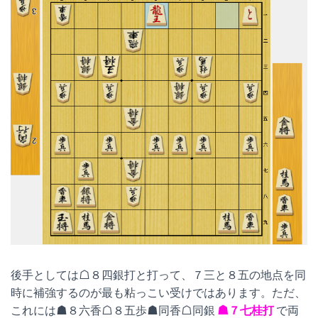
後手としては☖８四銀打と打って、７三と８五の地点を同
時に補強するのが最も粘っこい受けではあります。ただ、
これには☗８六香☖８五歩☗同香☖同銀
☗７七桂打
で両