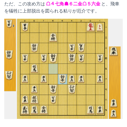
ただ、この攻め方は
☖４七角☗６二金☖５六金
と、飛車
を犠牲に上部脱出を図られる粘りが厄介です。