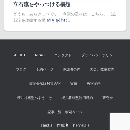
立石流をやっつける構想
どうも、あらきっぺです。 今回の題材は、こちら。 【立
石流を攻略する構
続きを読む…
ABOUT
NEWS
コンタクト
プライバシーポリシー
ブログ
予約ページ
保護者の声
大会、教室案内
奨励会試験対策合宿
実績
教室案内
櫻井将棋塾へようこそ
櫻井将棋塾利用規約
研究会
記事一覧 検索ページ
Hestia、作成者:
ThemeIsle