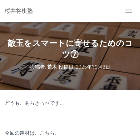
桜井将棋塾
ナ
ビ
ゲ
ー
シ
敵玉をスマートに寄せるためのコ
ョ
ン
ツ⑦
を
切
投稿者:
荒木
投稿日:
2025年10月3日
り
替
え
どうも、あらきっぺです。
今回の題材は、こちら。