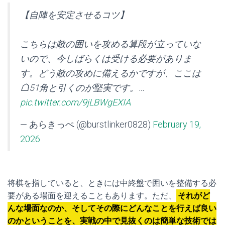
【自陣を安定させるコツ】
こちらは敵の囲いを攻める算段が立っていな
いので、今しばらくは受ける必要がありま
す。どう敵の攻めに備えるかですが、ここは
☖51角と引くのが堅実です。…
pic.twitter.com/9jLBWgEXIA
— あらきっぺ (@burstlinker0828)
February 19,
2026
将棋を指していると、ときには中終盤で囲いを整備する必
要がある場面を迎えることもあります。ただ、
それがど
んな場面なのか、そしてその際にどんなことを行えば良い
のかということを、実戦の中で見抜くのは簡単な技術では