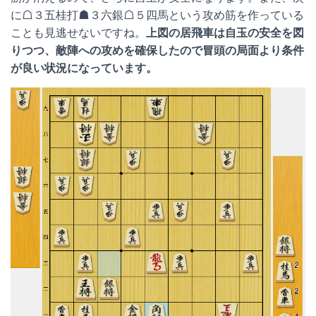
に☖３五桂打☗３六銀☖５四馬という攻め筋を作っている
ことも見逃せないですね。
上図の居飛車は自玉の安全を図
りつつ、敵陣への攻めを確保したので冒頭の局面より条件
が良い状況になっています。