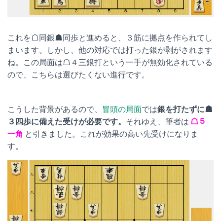
これを☖同銀☗同歩と進めると、３筋に拠点を作られてし
まいます。しかし、他の対応では打った銀が剥がされます
ね。この局面は☖４三銀打という一手が無効化されている
ので、こちらは選びたくない進行です。
こうした背景があるので、
冒頭の局面
では
銀を打たずに☗
３四歩に備えた受けが必要です。
それゆえ、筆者は
☖５
一角
と引きました。これが効果の高い先受けになりま
す。