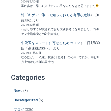
2026年2月28日
垂れ歩は、思った以上にいい手なんだなぁと思いました
対ゴキゲン中飛車で知っておくと有用な定跡
に
加
藤坦弘
より
2025年12月4日
わかりやすく解説されており大変参考になりました。 ゴキ
ゲン中飛車党との対戦が楽し…
中段玉をスマートに寄せるためのコツ
に
1日1局30
回『高速棋譜並べ』
より
2025年11月30日
なるほど。「収束」技術(【思考】)の応用…ですか。 私は8
月上旬から谷川浩司十七…
Categories
News
(3)
Uncategorized
(6)
ブログ
(336)