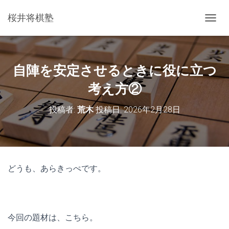
桜井将棋塾
ナ
ビ
ゲ
ー
シ
自陣を安定させるときに役に立つ
ョ
ン
考え方②
を
切
投稿者:
荒木
投稿日:
2026年2月28日
り
替
え
どうも、あらきっぺです。
今回の題材は、こちら。