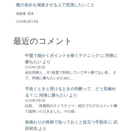
敵の攻めを減速させる上で意識したいこと
投稿者: 荒木
2026年3月14日
最近のコメント
中盤で細かくポイントを稼ぐテクニック
に
同僚に
勝ちたい
より
2026年5月3日
会社同僚と、月1程度で対戦していて中々勝てない私。 さ
て、同僚に勝ちたいがために…
手抜くときと受けるときの判断って、どう見極め
る？
に
同僚に勝ちたい
より
2026年5月3日
以前、「終盤戦のストラテジー」紹介ブログのコメント欄
で返答いただきました。その節…
角換わりの将棋で知っておくと役立つ手筋④
に
武
田和浩
より