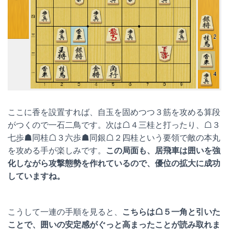
ここに香を設置すれば、自玉を固めつつ３筋を攻める算段
がつくので一石二鳥です。次は☖４三桂と打ったり、☖３
七歩☗同桂☖３六歩☗同銀☖２四桂という要領で敵の本丸
を攻める手が楽しみです。
この局面も、居飛車は囲いを強
化しながら攻撃態勢を作れているので、優位の拡大に成功
していますね。
こうして一連の手順を見ると、
こちらは☖５一角と引いた
ことで、囲いの安定感がぐっと高まったことが読み取れま