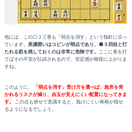
他には、この☖３三香も「弱点を消す」という指針に沿っ
ています。
美濃囲いはコビンが弱点であり、☗３四桂と打
たれる筋を残しておくのは非常に危険です。
ここに香を打
てばその不安が払拭されるので、安定感が格段に上がりま
すね。
このように、
「弱点を消す」受け方を選べば、急所を突
かれるリスクが減り、自玉が見えにくい配置になってきま
す。
この点も併せて意識すると、負けにくい将棋が指せ
るようになるでしょう。