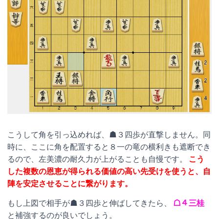
こうして角を引っ込めれば、☗３四歩が直撃しません。同
時に、ここに角を配置すると８一の竜の横利きも遮断でき
るので、左美濃の耐久力が上がることも自慢です。
こう
した複数の恩恵が得られる価値の高い先受けを使うと、自
陣を安定させることに繋がります。
もし上図で相手が☗３四歩と伸ばしてきたら、
☖４三桂
と補強するのが良いでしょう。