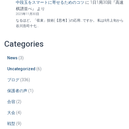
中段玉をスマートに寄せるためのコツ
に
1日1局30回『高速
棋譜並べ』
より
2025年11月30日
なるほど。「収束」技術(【思考】)の応用…ですか。 私は8月上旬から
谷川浩司十七…
Categories
News
(3)
Uncategorized
(6)
ブログ
(336)
保護者の声
(1)
合宿
(2)
大会
(4)
戦型
(9)