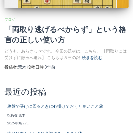
ブログ
「両取り逃げるべからず」という格
言の正しい使い方
どうも、あらきっぺです。 今回の題材は、こちら。 【両取りには
受けずに敵玉へ迫れ】 こちらは５三の銀
続きを読む…
投稿者:
荒木
投稿日時:
3年
前
最近の投稿
終盤で受けに回るときに心掛けておくと良いこと⑨
投稿者: 荒木
2026年3月27日