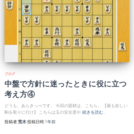
ブログ
中盤で方針に迷ったときに役に立つ
考え方④
どうも、あらきっぺです。 今回の題材は、こちら。 【最も欲しい
駒を取りに行け】 こちらは玉の安全度や
続きを読む…
投稿者:
荒木
投稿日時:
1年
前