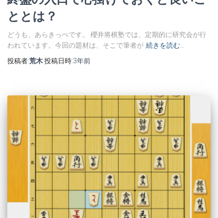
ととは？
どうも、あらきっぺです。 櫻井将棋塾では、定期的に研究会が行
われています。今回の題材は、そこで筆者が
続きを読む…
投稿者:
荒木
投稿日時:
3年
前