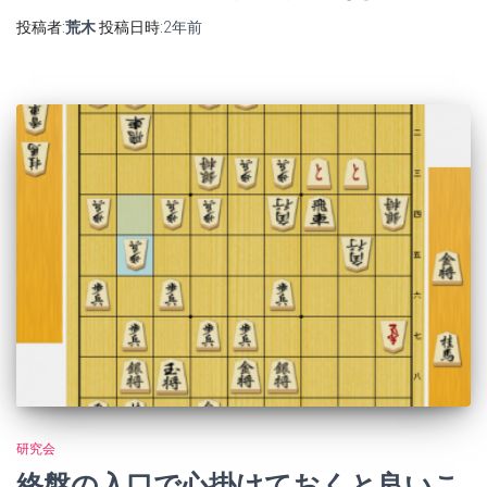
投稿者:
荒木
投稿日時:
2年
前
研究会
終盤の入口で心掛けておくと良いこ