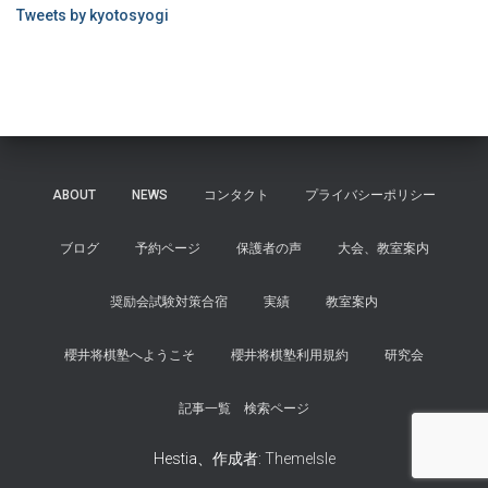
Tweets by kyotosyogi
ABOUT
NEWS
コンタクト
プライバシーポリシー
ブログ
予約ページ
保護者の声
大会、教室案内
奨励会試験対策合宿
実績
教室案内
櫻井将棋塾へようこそ
櫻井将棋塾利用規約
研究会
記事一覧 検索ページ
Hestia、作成者:
ThemeIsle