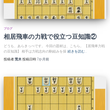
ブログ
相居飛車の力戦で役立つ豆知識②
どうも、あらきっぺです。 今回の題材は、こちら。 【居飛車力戦
の豆知識】 相手は力戦志向の駒組みを採
続きを読む…
投稿者:
荒木
投稿日時:
7か月
前