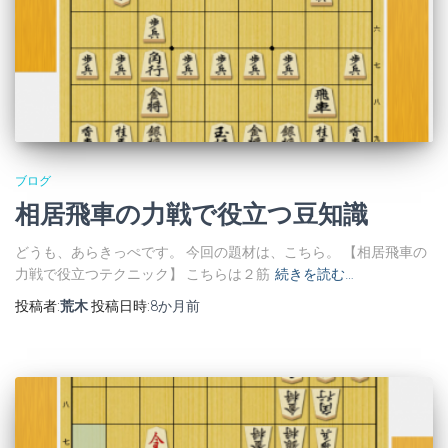
ブログ
相居飛車の力戦で役立つ豆知識
どうも、あらきっぺです。 今回の題材は、こちら。 【相居飛車の
力戦で役立つテクニック】 こちらは２筋
続きを読む…
投稿者:
荒木
投稿日時:
8か月
前