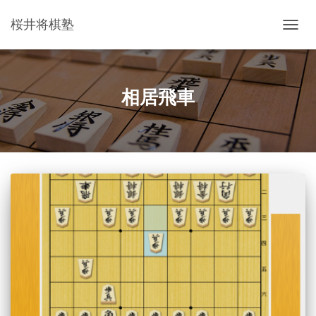
桜井将棋塾
ナ
ビ
ゲ
ー
シ
相居飛車
ョ
ン
を
切
り
替
え