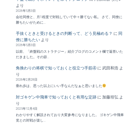
より
2026年5月3日
会社同僚と、月1程度で対戦していて中々勝てない私。 さて、同僚に
勝ちたいがために…
手抜くときと受けるときの判断って、どう見極める？
に
同
僚に勝ちたい
より
2026年5月3日
以前、「終盤戦のストラテジー」紹介ブログのコメント欄で返答いた
だきました。その節…
角換わりの将棋で知っておくと役立つ手筋④
に
武田和浩
よ
り
2026年2月28日
垂れ歩は、思った以上にいい手なんだなぁと思いました
対ゴキゲン中飛車で知っておくと有用な定跡
に
加藤坦弘
よ
り
2025年12月4日
わかりやすく解説されており大変参考になりました。 ゴキゲン中飛車
党との対戦が楽し…