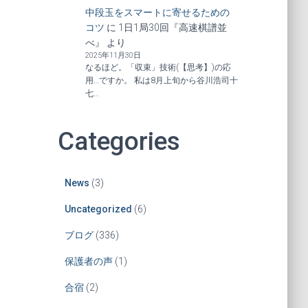
中段玉をスマートに寄せるための
コツ
に
1日1局30回『高速棋譜並
べ』
より
2025年11月30日
なるほど。「収束」技術(【思考】)の応
用…ですか。 私は8月上旬から谷川浩司十
七…
Categories
News
(3)
Uncategorized
(6)
ブログ
(336)
保護者の声
(1)
合宿
(2)