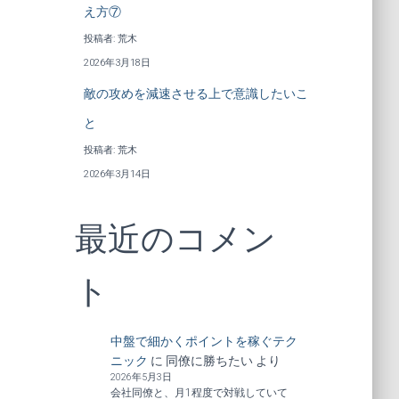
え方⑦
投稿者: 荒木
2026年3月18日
敵の攻めを減速させる上で意識したいこ
と
投稿者: 荒木
2026年3月14日
最近のコメン
ト
中盤で細かくポイントを稼ぐテク
ニック
に
同僚に勝ちたい
より
2026年5月3日
会社同僚と、月1程度で対戦していて