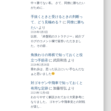
中々勝てない私。 さて、同僚に勝ちたい
がために…
手抜くときと受けるときの判断っ
て、どう見極める？
に
同僚に勝ち
たい
より
2026年5月3日
以前、「終盤戦のストラテジー」紹介ブ
ログのコメント欄で返答いただきまし
た。その節…
角換わりの将棋で知っておくと役
立つ手筋④
に
武田和浩
より
2026年2月28日
垂れ歩は、思った以上にいい手なんだな
ぁと思いました
対ゴキゲン中飛車で知っておくと
有用な定跡
に
加藤坦弘
より
2025年12月4日
わかりやすく解説されており大変参考に
なりました。 ゴキゲン中飛車党との対戦
が楽し…