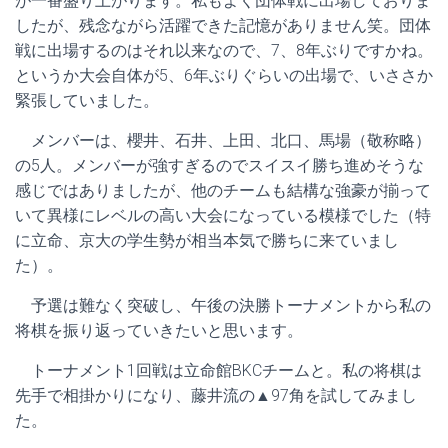
が一番盛り上がります。私もよく団体戦に出場しておりま
したが、残念ながら活躍できた記憶がありません笑。団体
戦に出場するのはそれ以来なので、7、8年ぶりですかね。
というか大会自体が5、6年ぶりぐらいの出場で、いささか
緊張していました。
メンバーは、櫻井、石井、上田、北口、馬場（敬称略）
の5人。メンバーが強すぎるのでスイスイ勝ち進めそうな
感じではありましたが、他のチームも結構な強豪が揃って
いて異様にレベルの高い大会になっている模様でした（特
に立命、京大の学生勢が相当本気で勝ちに来ていまし
た）。
予選は難なく突破し、午後の決勝トーナメントから私の
将棋を振り返っていきたいと思います。
トーナメント1回戦は立命館BKCチームと。私の将棋は
先手で相掛かりになり、藤井流の▲97角を試してみまし
た。