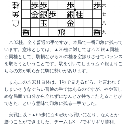
△33桂。全く普通の手ですが、本局で一番印象に残って
います。意味としては、▲26桂に対しては△25銀▲同桂
△同桂として、駒損ながら26の桂を空振りさせてバランス
を取ろうということです。駒を引いてしまう△52銀よりこ
ちらの方が明らかに駒に勢いがあります。
まあこの△33桂自体は、1秒で見えるだろ、と言われて
しまいそうなぐらい普通の手ではあるのですが、やや苦し
めな局面で自分から崩れずになんとか持ちこたえることが
できた、という意味で印象に残る一手でした。
実戦は以下▲66歩に△45歩から戦いになり、なんとか
勝つことができました。チームも3－2でギリギリ勝利。