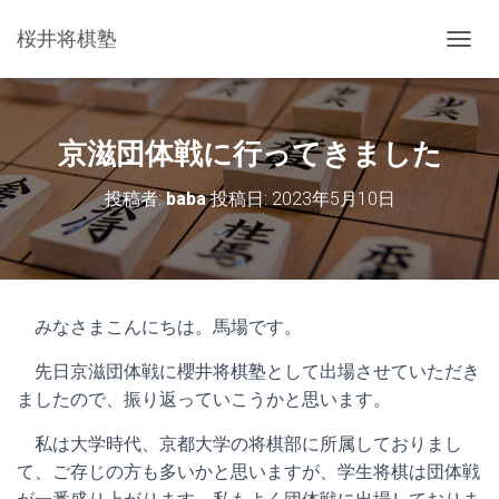
桜井将棋塾
ナ
ビ
ゲ
ー
シ
京滋団体戦に行ってきました
ョ
ン
投稿者:
baba
投稿日:
2023年5月10日
を
切
り
替
え
みなさまこんにちは。馬場です。
先日京滋団体戦に櫻井将棋塾として出場させていただき
ましたので、振り返っていこうかと思います。
私は大学時代、京都大学の将棋部に所属しておりまし
て、ご存じの方も多いかと思いますが、学生将棋は団体戦