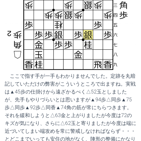
ここで指す手が一手もわかりませんでした。定跡を丸暗
記していただけの弊害がこういうところで出ますね。実戦
は▲45歩の仕掛けから遠ざかるべく△52玉としました
が、先手もやりづらいとは思いますが▲94歩△同歩▲75
歩△同歩▲92歩△同香▲74角の筋が常にちらつきます。
それを緩和しようと△63金と上がりましたが今度は72の
キズが気になり、さらに△62玉と寄りましたが今度は端に
近づいてしまい端攻めを常に警戒しなければならず・・・
とどこまでいっても安住の地がなく、陣形の整備にかなり