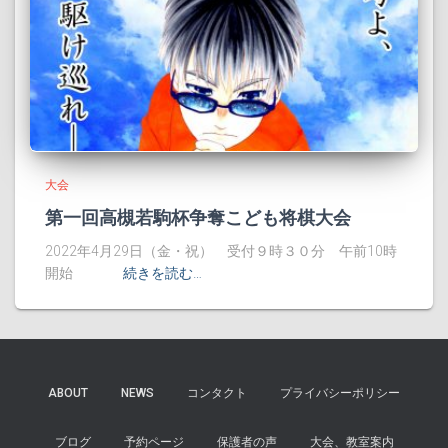
大会
第一回高槻若駒杯争奪こども将棋大会
2022年4月29日（金・祝） 受付９時３０分 午前10時
開始
続きを読む…
ABOUT
NEWS
コンタクト
プライバシーポリシー
ブログ
予約ページ
保護者の声
大会、教室案内