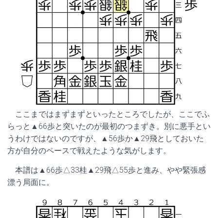
ここまではまずまずといったところでしたが、ここでふ
らっと▲66歩と突いたのが最初のつまずき。別に悪手とい
うわけではないのですが、▲56歩か▲29飛としておいた
方が自分のペースで戦えたような気がします。
本譜は▲66歩△33桂▲29飛△55歩と進み、やや緊張感
漂う局面に。