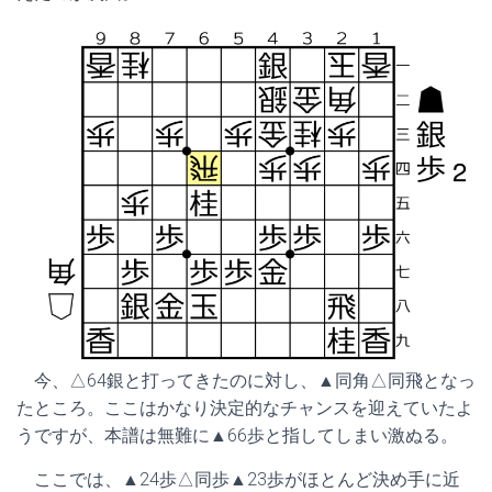
今、△64銀と打ってきたのに対し、▲同角△同飛となっ
たところ。ここはかなり決定的なチャンスを迎えていたよ
うですが、本譜は無難に▲66歩と指してしまい激ぬる。
ここでは、▲24歩△同歩▲23歩がほとんど決め手に近