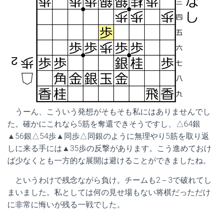
うーん、こういう発想がそもそも私にはありませんでし
た。確かにこれなら5筋を奪還できそうですし、△64銀
▲56銀△54歩▲同歩△同銀のように無理やり5筋を取り返
しに来る手には▲35歩の反撃があります。こう進めておけ
ば少なくとも一方的な展開は避けることができましたね。
というわけで残念ながら負け。チームも2－3で破れてし
まいました。私としては何の見せ場もない将棋だっただけ
に非常に悔いが残る一戦でした。