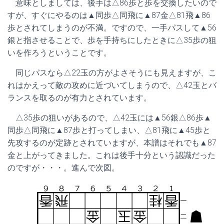
意味としましては、後手は△86歩と歩を交換したいので
すが、すぐにやるのは▲同歩△同飛に▲87金△81飛▲86
歩とされてしまうのが不満。ですので、一手パスして▲56
銀と指させることで、歩を手持ちにしたときに△35歩の狙
いを作ろうということです。
同じパスなら△22玉の方がよさそうにも見えますが、こ
れはかえって敵の攻めに近づいてしまうので、△42玉とバ
ランスを取るのが有力とされています。
△35歩の狙いがあるので、△42玉には▲56銀△86歩▲
同歩△同飛に▲87歩と打ってしまい、△81飛に▲45歩と
先攻するのが定跡とされていますが、本譜はそれでも▲87
金と上がってきました。これは後手十分という認識だった
のですが・・・。進んで次図。