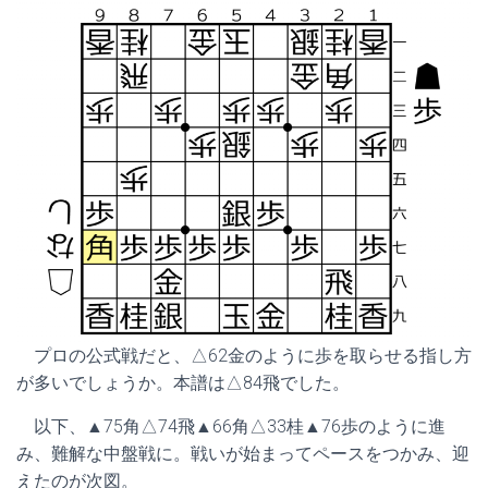
プロの公式戦だと、△62金のように歩を取らせる指し方
が多いでしょうか。本譜は△84飛でした。
以下、▲75角△74飛▲66角△33桂▲76歩のように進
み、難解な中盤戦に。戦いが始まってペースをつかみ、迎
えたのが次図。