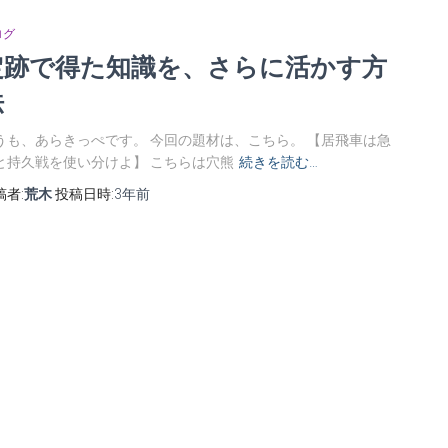
ログ
定跡で得た知識を、さらに活かす方
法
うも、あらきっぺです。 今回の題材は、こちら。 【居飛車は急
と持久戦を使い分けよ】 こちらは穴熊
続きを読む…
稿者:
荒木
投稿日時:
3年
前