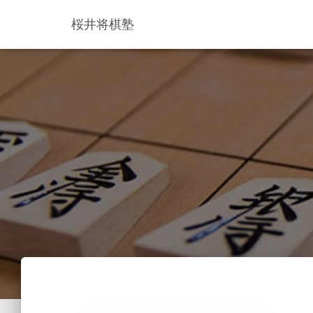
桜井将棋塾