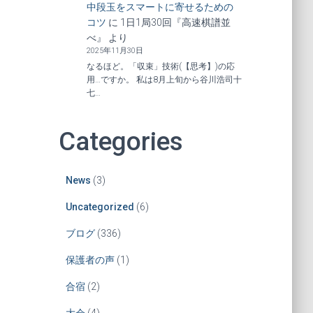
中段玉をスマートに寄せるための
コツ
に
1日1局30回『高速棋譜並
べ』
より
2025年11月30日
なるほど。「収束」技術(【思考】)の応
用…ですか。 私は8月上旬から谷川浩司十
七…
Categories
News
(3)
Uncategorized
(6)
ブログ
(336)
保護者の声
(1)
合宿
(2)
大会
(4)