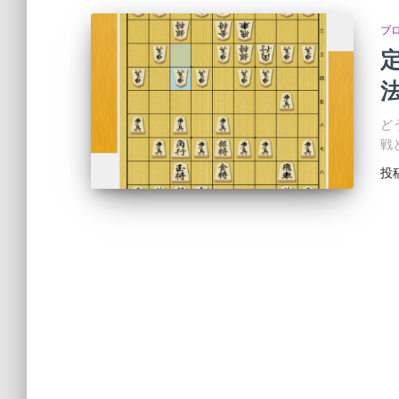
ブ
ど
戦
投