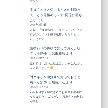
がために…
手抜くときと受けるときの判断っ
て、どう見極める？
に
同僚に勝ち
たい
より
2026年5月3日
以前、「終盤戦のストラテジー」紹介ブ
ログのコメント欄で返答いただきまし
た。その節…
角換わりの将棋で知っておくと役
立つ手筋④
に
武田和浩
より
2026年2月28日
垂れ歩は、思った以上にいい手なんだな
ぁと思いました
対ゴキゲン中飛車で知っておくと
有用な定跡
に
加藤坦弘
より
2025年12月4日
わかりやすく解説されており大変参考に
なりました。 ゴキゲン中飛車党との対戦
が楽し…