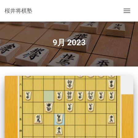
桜井将棋塾
ナ
ビ
ゲ
ー
シ
9月 2023
ョ
ン
を
切
り
替
え