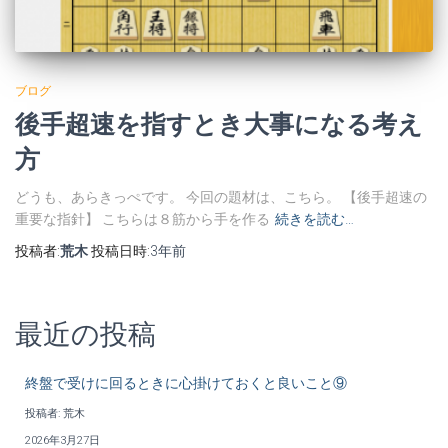
ブログ
後手超速を指すとき大事になる考え
方
どうも、あらきっぺです。 今回の題材は、こちら。 【後手超速の
重要な指針】 こちらは８筋から手を作る
続きを読む…
投稿者:
荒木
投稿日時:
3年
前
最近の投稿
終盤で受けに回るときに心掛けておくと良いこと⑨
投稿者: 荒木
2026年3月27日