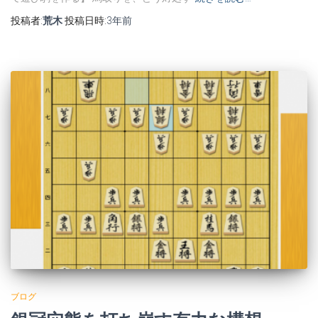
投稿者:
荒木
投稿日時:
3年
前
ブログ