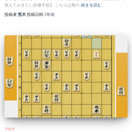
覚えておきたい必修手筋】 こちらは角の
続きを読む…
投稿者:
荒木
投稿日時:
3年
前
ブログ