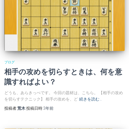
ブログ
相手の攻めを切らすときは、何を意
識すればよい？
どうも、あらきっぺです。 今回の題材は、こちら。 【相手の攻め
を切らすテクニック】 相手の攻めを、ど
続きを読む…
投稿者:
荒木
投稿日時:
3年
前