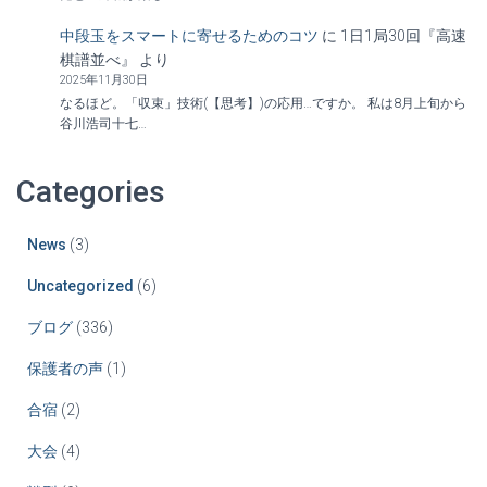
中段玉をスマートに寄せるためのコツ
に
1日1局30回『高速
棋譜並べ』
より
2025年11月30日
なるほど。「収束」技術(【思考】)の応用…ですか。 私は8月上旬から
谷川浩司十七…
Categories
News
(3)
Uncategorized
(6)
ブログ
(336)
保護者の声
(1)
合宿
(2)
大会
(4)