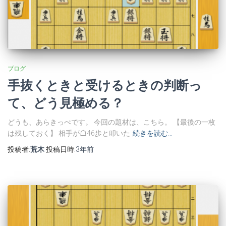
ブログ
手抜くときと受けるときの判断っ
て、どう見極める？
どうも、あらきっぺです。 今回の題材は、こちら。 【最後の一枚
は残しておく】 相手が☖46歩と叩いた
続きを読む…
投稿者:
荒木
投稿日時:
3年
前