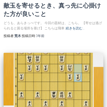
敵玉を寄せるとき、真っ先に心掛け
た方が良いこと
どうも、あらきっぺです。 今回の題材は、こちら。 【寄せは逃げ
られると困る場所を塞げ】 こちらは飛車
続きを読む…
投稿者:
荒木
投稿日時:
3年
前