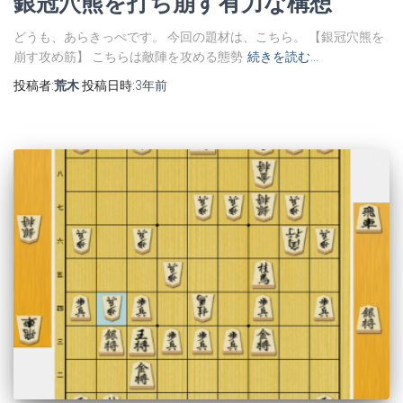
銀冠穴熊を打ち崩す有力な構想
どうも、あらきっぺです。 今回の題材は、こちら。 【銀冠穴熊を
崩す攻め筋】 こちらは敵陣を攻める態勢
続きを読む…
投稿者:
荒木
投稿日時:
3年
前