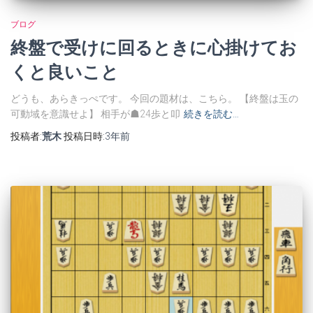
ブログ
終盤で受けに回るときに心掛けてお
くと良いこと
どうも、あらきっぺです。 今回の題材は、こちら。 【終盤は玉の
可動域を意識せよ】 相手が☗24歩と叩
続きを読む…
投稿者:
荒木
投稿日時:
3年
前