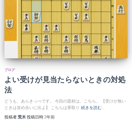
ブログ
よい受けが見当たらないときの対処
法
どうも、あらきっぺです。 今回の題材は、こちら。 【受けが無い
ときは攻め合いに出よ】 こちらは香取り
続きを読む…
投稿者:
荒木
投稿日時:
3年
前