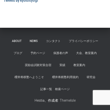
Tweets by kyotosyogi
ABOUT
NEWS
コンタクト
プライバシーポリシー
ブログ
予約ページ
保護者の声
大会、教室案内
奨励会試験対策合宿
実績
教室案内
櫻井将棋塾へようこそ
櫻井将棋塾利用規約
研究会
記事一覧 検索ページ
Hestia、作成者:
ThemeIsle