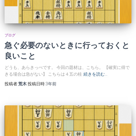
ブログ
急ぐ必要のないときに行っておくと
良いこと
どうも、あらきっぺです。 今回の題材は、こちら。 【確実に得で
きる場合は急がない】 こちらは４五の桂
続きを読む…
投稿者:
荒木
投稿日時:
3年
前