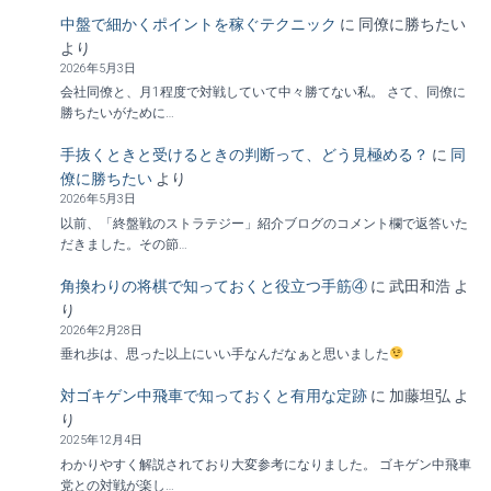
中盤で細かくポイントを稼ぐテクニック
に
同僚に勝ちたい
より
2026年5月3日
会社同僚と、月1程度で対戦していて中々勝てない私。 さて、同僚に
勝ちたいがために…
手抜くときと受けるときの判断って、どう見極める？
に
同
僚に勝ちたい
より
2026年5月3日
以前、「終盤戦のストラテジー」紹介ブログのコメント欄で返答いた
だきました。その節…
角換わりの将棋で知っておくと役立つ手筋④
に
武田和浩
よ
り
2026年2月28日
垂れ歩は、思った以上にいい手なんだなぁと思いました
対ゴキゲン中飛車で知っておくと有用な定跡
に
加藤坦弘
よ
り
2025年12月4日
わかりやすく解説されており大変参考になりました。 ゴキゲン中飛車
党との対戦が楽し…