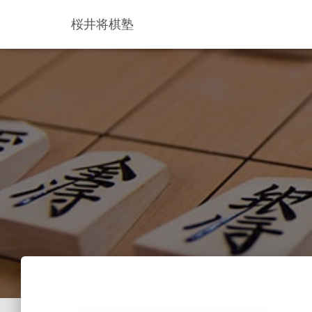
桜井将棋塾