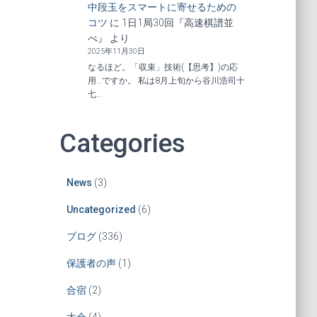
中段玉をスマートに寄せるための
コツ
に
1日1局30回『高速棋譜並
べ』
より
2025年11月30日
なるほど。「収束」技術(【思考】)の応
用…ですか。 私は8月上旬から谷川浩司十
七…
Categories
News
(3)
Uncategorized
(6)
ブログ
(336)
保護者の声
(1)
合宿
(2)
大会
(4)