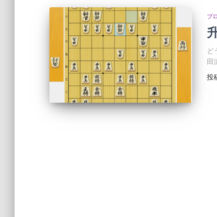
ブ
ど
田
投