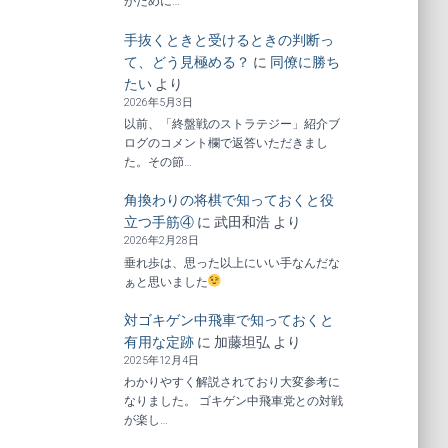
がために…
手抜くときと受けるときの判断っ
て、どう見極める？
に
同僚に勝ち
たい
より
2026年5月3日
以前、「終盤戦のストラテジー」紹介ブ
ログのコメント欄で返答いただきまし
た。その節…
角換わりの将棋で知っておくと役
立つ手筋④
に
武田和浩
より
2026年2月28日
垂れ歩は、思った以上にいい手なんだな
ぁと思いました
対ゴキゲン中飛車で知っておくと
有用な定跡
に
加藤坦弘
より
2025年12月4日
わかりやすく解説されており大変参考に
なりました。 ゴキゲン中飛車党との対戦
が楽し…