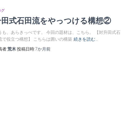
ログ
升田式石田流をやっつける構想②
うも、あらきっぺです。 今回の題材は、こちら。 【対升田式石
流で役立つ構想】 こちらは囲いの構築
続きを読む…
稿者:
荒木
投稿日時:
7か月
前