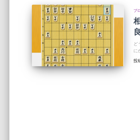
ブ
ど
に
投