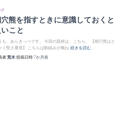
ログ
相穴熊を指すときに意識しておくと
良いこと
うも、あらきっぺです。 今回の題材は、こちら。 【相穴熊はと
かく堅さ重視】 こちらは駒組みが概ね
続きを読む…
稿者:
荒木
投稿日時:
7か月
前