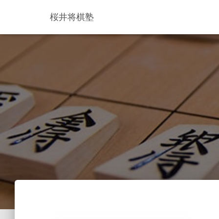
桜井将棋塾