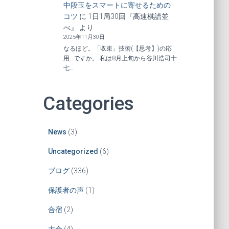
中段玉をスマートに寄せるための
コツ
に
1日1局30回『高速棋譜並
べ』
より
2025年11月30日
なるほど。「収束」技術(【思考】)の応
用…ですか。 私は8月上旬から谷川浩司十
七…
Categories
News
(3)
Uncategorized
(6)
ブログ
(336)
保護者の声
(1)
合宿
(2)
大会
(4)