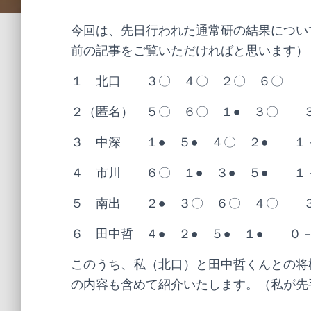
今回は、先日行われた通常研の結果につい
前の記事をご覧いただければと思います）
１ 北口 ３〇 ４〇 ２〇 ６〇 
２（匿名） ５〇 ６〇 １● ３〇 
３ 中深 １● ５● ４〇 ２● １
４ 市川 ６〇 １● ３● ５● １
５ 南出 ２● ３〇 ６〇 ４〇 
６ 田中哲 ４● ２● ５● １● ０
このうち、私（北口）と田中哲くんとの将
の内容も含めて紹介いたします。（私が先