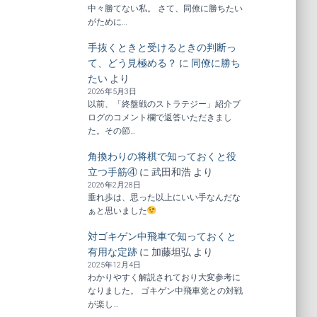
中々勝てない私。 さて、同僚に勝ちたい
がために…
手抜くときと受けるときの判断っ
て、どう見極める？
に
同僚に勝ち
たい
より
2026年5月3日
以前、「終盤戦のストラテジー」紹介ブ
ログのコメント欄で返答いただきまし
た。その節…
角換わりの将棋で知っておくと役
立つ手筋④
に
武田和浩
より
2026年2月28日
垂れ歩は、思った以上にいい手なんだな
ぁと思いました
対ゴキゲン中飛車で知っておくと
有用な定跡
に
加藤坦弘
より
2025年12月4日
わかりやすく解説されており大変参考に
なりました。 ゴキゲン中飛車党との対戦
が楽し…