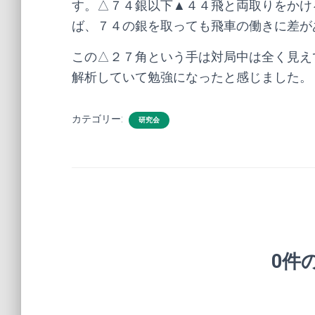
す。△７４銀以下▲４４飛と両取りをかけ
ば、７４の銀を取っても飛車の働きに差が
この△２７角という手は対局中は全く見え
解析していて勉強になったと感じました。
カテゴリー:
研究会
0件