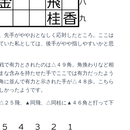
、先手がややおとなしく応対したところ。ここは
ていた私としては、後手がやや指しやすいかと思
戦で有力とされたのは△４９角。角換わりなど相
まな含みを持たせた手でここでは有力だったよう
角に並んで有力と示された手が△４８歩。こちら
しかったようです。
△２５飛、▲同飛、△同桂に▲４６角と打って下