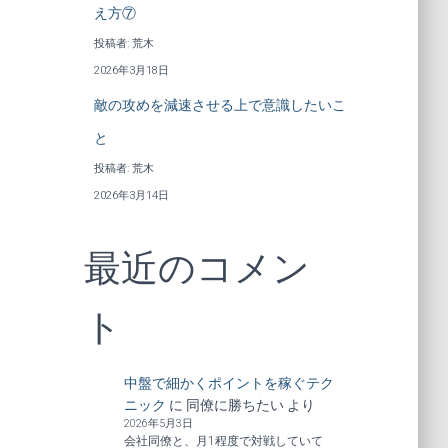
え方⑦
投稿者: 荒木
2026年3月18日
敵の攻めを減速させる上で意識したいこ
と
投稿者: 荒木
2026年3月14日
最近のコメン
ト
中盤で細かくポイントを稼ぐテク
ニック
に
同僚に勝ちたい
より
2026年5月3日
会社同僚と、月1程度で対戦していて