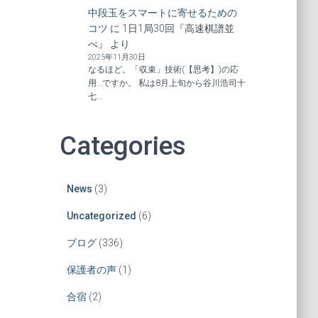
中段玉をスマートに寄せるための
コツ
に
1日1局30回『高速棋譜並
べ』
より
2025年11月30日
なるほど。「収束」技術(【思考】)の応
用…ですか。 私は8月上旬から谷川浩司十
七…
Categories
News
(3)
Uncategorized
(6)
ブログ
(336)
保護者の声
(1)
合宿
(2)