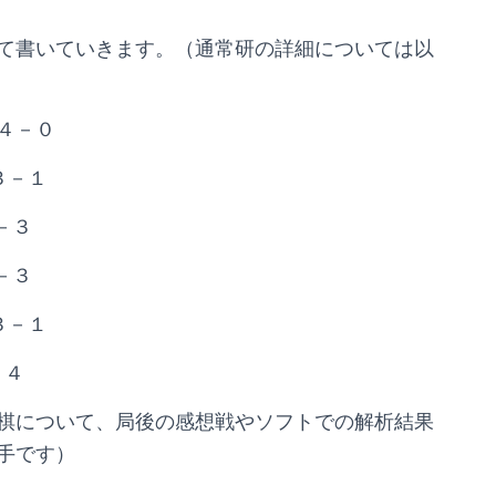
て書いていきます。（通常研の詳細については以
４－０
３－１
－３
－３
３－１
－４
棋について、局後の感想戦やソフトでの解析結果
手です）