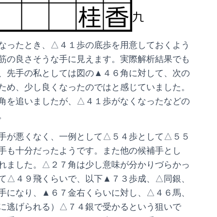
なったとき、△４１歩の底歩を用意しておくよう
筋の良さそうな手に見えます。実際解析結果でも
、先手の私としては図の▲４６角に対して、次の
ため、少し良くなったのではと感じていました。
角を追いましたが、△４１歩がなくなったなどの
。
手が悪くなく、一例として△５４歩として△５５
手も十分だったようです。また他の候補手とし
れました。△２７角は少し意味が分かりづらかっ
て△４９飛くらいで、以下▲７３歩成、△同銀、
手になり、▲６７金右くらいに対し、△４６馬、
に逃げられる）△７４銀で受かるという狙いで