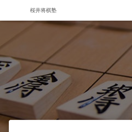
桜井将棋塾