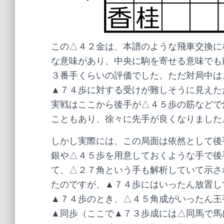
この△４２金は、本譜のような飛車交換に
な意味があり、中央に駒を寄せる意味でも
３番手くらいの評価でした。ただ対局中は
▲７４歩に対する受けが難しそうに見えた
実戦はここから後手が△４５歩の筋などで
こともあり、徐々に先手が良くなりました
しかし実際には、この局面は依然として後
銀や△４５歩を用意しておくような手で後
て、△２７角という手も解析していて示さ
たのですが、▲７４歩にはいったん放置し
▲７４歩のとき、△４５角成がいったん王
▲同歩（ここで▲７３歩成には△同馬で馬