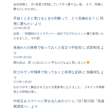
会社同僚と、月1程度で対戦していて中々勝てない私。 さて、同僚に
勝ちたいがために…
手抜くときと受けるときの判断って、どう見極める？
に
同
僚に勝ちたい
より
2026年5月3日
以前、「終盤戦のストラテジー」紹介ブログのコメント欄で返答いた
だきました。その節…
角換わりの将棋で知っておくと役立つ手筋④
に
武田和浩
よ
り
2026年2月28日
垂れ歩は、思った以上にいい手なんだなぁと思いました
対ゴキゲン中飛車で知っておくと有用な定跡
に
加藤坦弘
よ
り
2025年12月4日
わかりやすく解説されており大変参考になりました。 ゴキゲン中飛車
党との対戦が楽し…
中段玉をスマートに寄せるためのコツ
に
1日1局30回『高速
棋譜並べ』
より