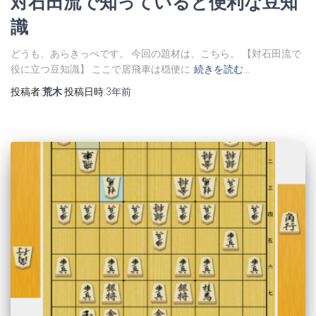
対石田流で知っていると便利な豆知
識
どうも、あらきっぺです。 今回の題材は、こちら。 【対石田流で
役に立つ豆知識】 ここで居飛車は穏便に
続きを読む…
投稿者:
荒木
投稿日時:
3年
前