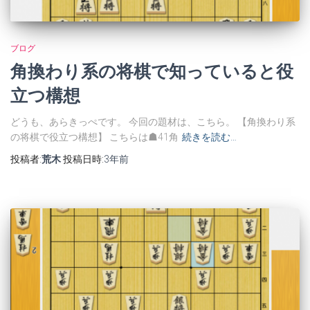
ブログ
角換わり系の将棋で知っていると役
立つ構想
どうも、あらきっぺです。 今回の題材は、こちら。 【角換わり系
の将棋で役立つ構想】 こちらは☗41角
続きを読む…
投稿者:
荒木
投稿日時:
3年
前