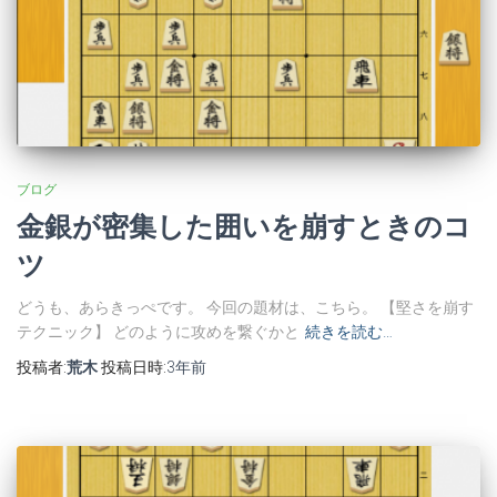
ブログ
金銀が密集した囲いを崩すときのコ
ツ
どうも、あらきっぺです。 今回の題材は、こちら。 【堅さを崩す
テクニック】 どのように攻めを繋ぐかと
続きを読む…
投稿者:
荒木
投稿日時:
3年
前