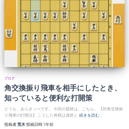
ブログ
角交換振り飛車を相手にしたとき、
知っていると便利な打開策
どうも、あらきっぺです。 今回の題材は、こちら。 【対角交換振
り飛車の打開法】 こうした将棋は漫然と
続きを読む…
投稿者:
荒木
投稿日時:
3年
前