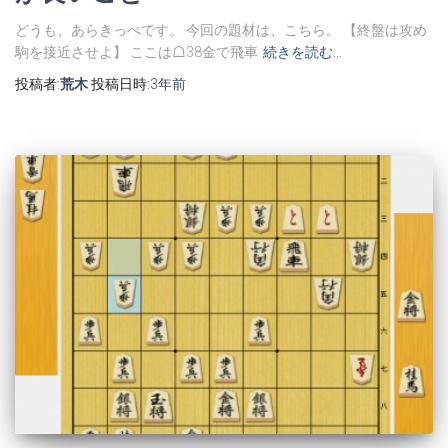
どうも、あらきっぺです。 今回の題材は、こちら。 【終盤は攻め
駒を接近させよ】 ここは☖38金で飛車
続きを読む…
投稿者:
荒木
投稿日時:
3年
前