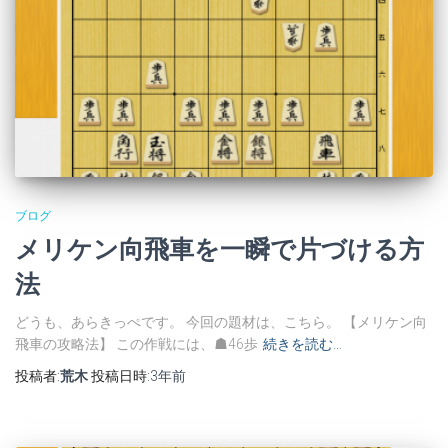
ブログ
メリケン向飛車を一瞬で片づける方
法
どうも、あらきっぺです。 今回の題材は、こちら。 【メリケン向
飛車の攻略法】 この作戦には、☗46歩
続きを読む…
投稿者:
荒木
投稿日時:
3年
前