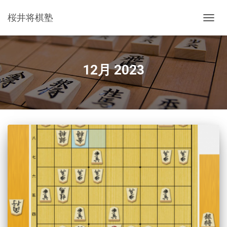
桜井将棋塾
ナ
ビ
ゲ
ー
シ
12月 2023
ョ
ン
を
切
り
替
え