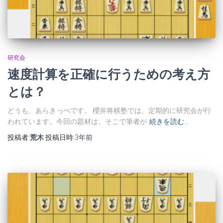
研究会
速度計算を正確に行うための考え方
とは？
どうも、あらきっぺです。 櫻井将棋塾では、定期的に研究会が行
われています。今回の題材は、そこで筆者が
続きを読む…
投稿者:
荒木
投稿日時:
3年
前